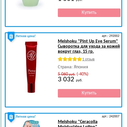
арт.: 292002
Летняя цена!
Meishoku
"Pint Up Eye Serum"
Сыворотка для ухода за кожей
вокруг глаз, 15 гр.
1 отзыв
Страна: Япония
5 060
(-40%)
руб.
3 032
руб.
арт.: 242007
Летняя цена!
Meishoku
"Ceracolla