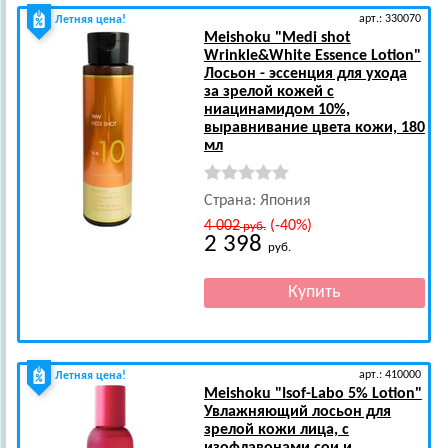
арт.: 330070
Летняя цена!
Meishoku
"Medi shot
Wrinkle&White Essence Lotion"
Лосьон - эссенция для ухода
за зрелой кожей с
ниацинамидом 10%,
выравнивание цвета кожи, 180
мл
Страна: Япония
4 002
(-40%)
руб.
2 398
руб.
арт.: 410000
Летняя цена!
Meishoku
"Isof-Labo 5% Lotion"
Увлажняющий лосьон для
зрелой кожи лица, с