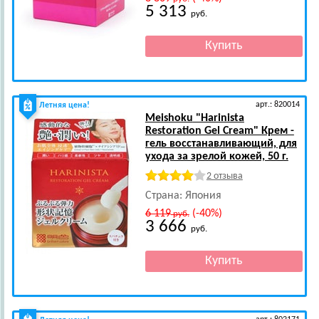
5 313
руб.
арт.: 820014
Летняя цена!
Meishoku
"Harinista
Restoration Gel Cream" Крем -
гель восстанавливающий, для
ухода за зрелой кожей, 50 г.
2 отзыва
Страна: Япония
6 119
(-40%)
руб.
3 666
руб.