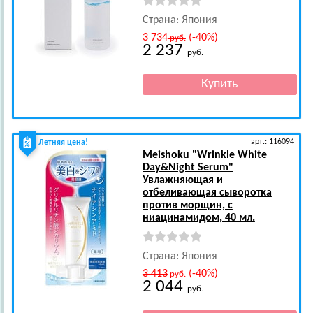
Страна: Япония
3 734
(-40%)
руб.
2 237
руб.
арт.: 116094
Летняя цена!
Meishoku
"Wrinkle White
Day&Night Serum"
Увлажняющая и
отбеливающая сыворотка
против морщин, с
ниацинамидом, 40 мл.
Страна: Япония
3 413
(-40%)
руб.
2 044
руб.