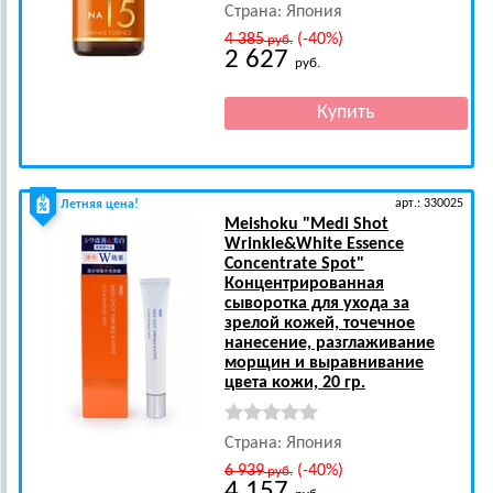
Страна: Япония
4 385
(-40%)
руб.
2 627
руб.
арт.: 330025
Летняя цена!
Meishoku
"Medi Shot
Wrinkle&White Essence
Concentrate Spot"
Концентрированная
сыворотка для ухода за
зрелой кожей, точечное
нанесение, разглаживание
морщин и выравнивание
цвета кожи, 20 гр.
Страна: Япония
6 939
(-40%)
руб.
4 157