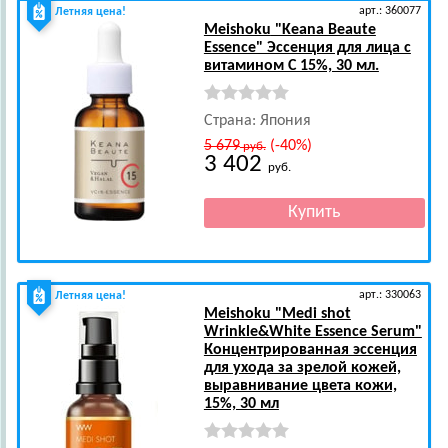
арт.: 360077
Летняя цена!
Meishoku
"Keana Beaute
Essence" Эссенция для лица с
витамином С 15%, 30 мл.
Страна: Япония
5 679
(-40%)
руб.
3 402
руб.
арт.: 330063
Летняя цена!
Meishoku
"Medi shot
Wrinkle&White Essence Serum"
Концентрированная эссенция
для ухода за зрелой кожей,
выравнивание цвета кожи,
15%, 30 мл