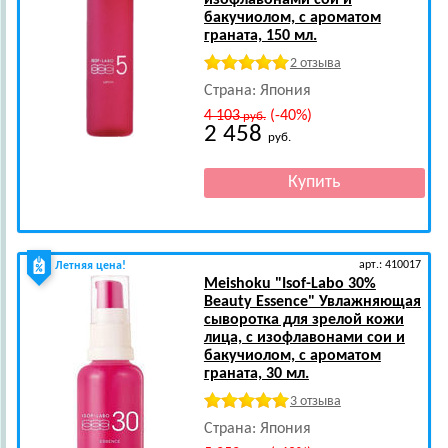
изофлавонами сои и
бакучиолом, с ароматом
граната, 150 мл.
2 отзыва
Страна: Япония
4 103
(-40%)
руб.
2 458
руб.
арт.: 410017
Летняя цена!
Meishoku
"Isof-Labo 30%
Beauty Essence" Увлажняющая
сыворотка для зрелой кожи
лица, с изофлавонами сои и
бакучиолом, с ароматом
граната, 30 мл.
3 отзыва
Страна: Япония