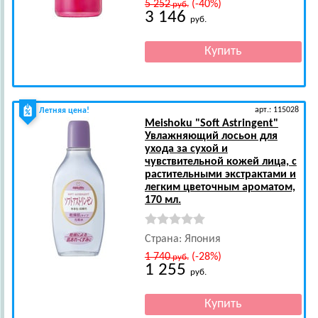
5 252
(-40%)
руб.
3 146
руб.
арт.: 115028
Летняя цена!
Meishoku
"Soft Astringent"
Увлажняющий лосьон для
ухода за сухой и
чувствительной кожей лица, c
растительными экстрактами и
легким цветочным ароматом,
170 мл.
Страна: Япония
1 740
(-28%)
руб.
1 255
руб.