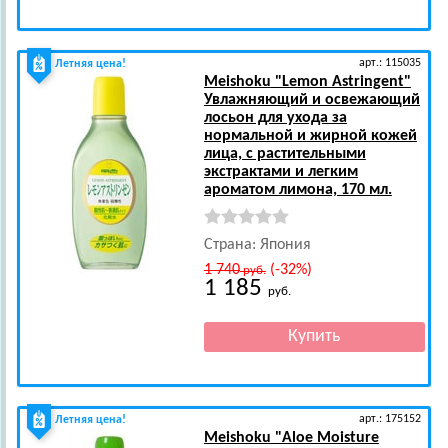
арт.: 115035
Летняя цена!
Meishoku
"Lemon Astringent"
Увлажняющий и освежающий
лосьон для ухода за
нормальной и жирной кожей
лица, c растительными
экстрактами и легким
ароматом лимона, 170 мл.
Страна: Япония
1 740
(-32%)
руб.
1 185
руб.
арт.: 175152
Летняя цена!
Meishoku
"Aloe Moisture