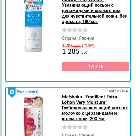
Moisturizing Lotion"
Увлажняющий лосьон с
церамидами и коллагеном,
для чувствительной кожи, без
аромата, 180 мл.
Страна: Япония
1 785
(-28%)
руб.
1 285
руб.
арт.: 235016
Летняя цена!
Meishoku
"Emollient Extra
Lotion Very Moisture"
Глубокоувлажняющий лосьон-
молочко c церамидами и
коллагеном, 200 мл.
Страна: Япония