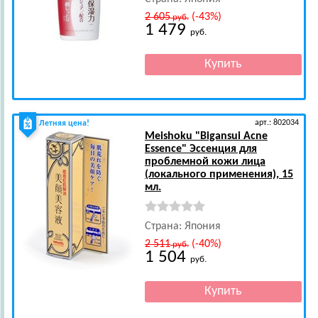
2 605
(-43%)
руб.
1 479
руб.
арт.: 802034
Летняя цена!
Meishoku
"Bigansui Acne
Essence" Эссенция для
проблемной кожи лица
(локального применения), 15
мл.
Страна: Япония
2 511
(-40%)
руб.
1 504
руб.