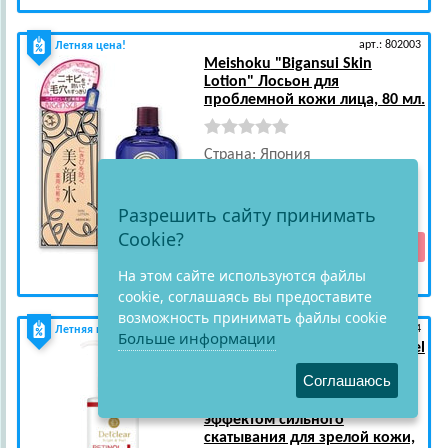
арт.: 802003
Летняя цена!
Meishoku
"Bigansui Skin
Lotion" Лосьон для
проблемной кожи лица, 80 мл.
Страна: Япония
2 365
(-40%)
руб.
1 417
руб.
Разрешить сайту принимать
Cookie?
На этом сайте используются файлы
cookie, соглашаясь вы предоставите
возможность принимать файлы cookie
арт.: 226984
Летняя цена!
Больше информации
Meishoku
"Detclear Bright&Peel
Peeling Jelly Aging Care"
Соглашаюсь
Очищающий пилинг-гель с
AHA и BHA кислотами, с
эффектом сильного
скатывания для зрелой кожи,