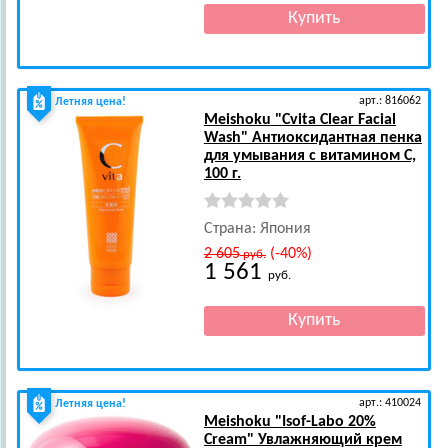
арт.: 816062
Летняя цена!
Meishoku
"Cvita Clear Facial
Wash" Антиоксидантная пенка
для умывания с витамином С,
100 г.
Страна: Япония
2 605
(-40%)
руб.
1 561
руб.
арт.: 410024
Летняя цена!
Meishoku
"Isof-Labo 20%
Cream" Увлажняющий крем