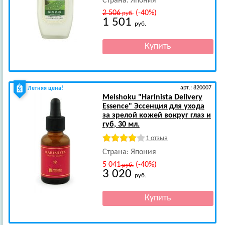
Страна: Япония
2 506
(-40%)
руб.
1 501
руб.
арт.: 820007
Летняя цена!
Meishoku
"Harinista Delivery
Essence" Эссенция для ухода
за зрелой кожей вокруг глаз и
губ, 30 мл.
1 отзыв
Страна: Япония
5 041
(-40%)
руб.
3 020
руб.