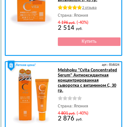
витамином С, 45 гр.
2 отзыва
Страна: Япония
4 196
(-40%)
руб.
2 514
руб.
арт.: 816024
Летняя цена!
Meishoku
"Cvita Concentrated
Serum" Антиоксидантная
концентрированная
сыворотка с витамином С, 30
гр.
Страна: Япония
4 801
(-40%)
руб.
2 876
руб.