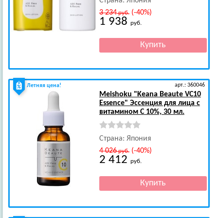
Страна: Япония
3 234
(-40%)
руб.
1 938
руб.
арт.: 360046
Летняя цена!
Meishoku
"Keana Beaute VC10
Essence" Эссенция для лица с
витамином С 10%, 30 мл.
Страна: Япония
4 026
(-40%)
руб.
2 412
руб.