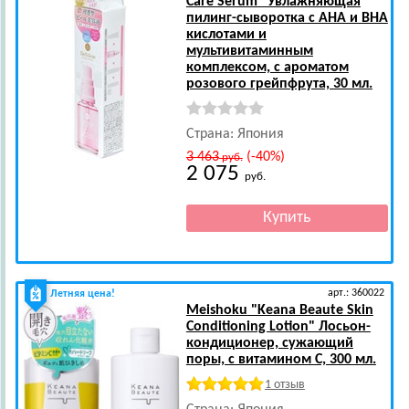
Care Serum" Увлажняющая
пилинг-сыворотка с AHA и BHA
кислотами и
мультивитаминным
комплексом, с ароматом
розового грейпфрута, 30 мл.
Страна: Япония
3 463
(-40%)
руб.
2 075
руб.
арт.: 360022
Летняя цена!
Meishoku
"Keana Beaute Skin
Conditioning Lotion" Лосьон-
кондиционер, сужающий
поры, с витамином С, 300 мл.
1 отзыв