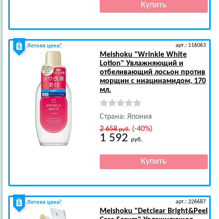
арт.: 116063
Летняя цена!
Meishoku
"Wrinkle White
Lotion" Увлажняющий и
отбеливающий лосьон против
морщин с ниацинамидом, 170
мл.
Страна: Япония
2 658
(-40%)
руб.
1 592
руб.
арт.: 226687
Летняя цена!
Meishoku
"Detclear Bright&Peel