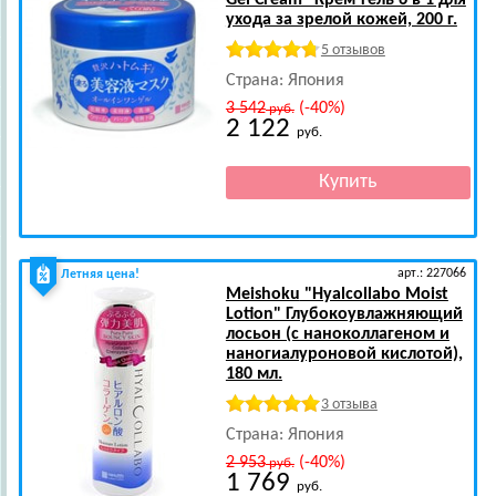
Gel Cream" Крем-гель 6 в 1 для
ухода за зрелой кожей, 200 г.
5 отзывов
Страна: Япония
3 542
(-40%)
руб.
2 122
руб.
арт.: 227066
Летняя цена!
Meishoku
"Hyalcollabo Moist
Lotion" Глубокоувлажняющий
лосьон (с наноколлагеном и
наногиалуроновой кислотой),
180 мл.
3 отзыва
Страна: Япония
2 953
(-40%)
руб.
1 769
руб.