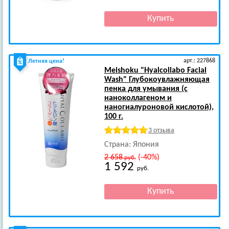
арт.: 227868
Летняя цена!
Meishoku
"Hyalcollabo Facial
Wash" Глубокоувлажняющая
пенка для умывания (с
наноколлагеном и
наногиалуроновой кислотой),
100 г.
3 отзыва
Страна: Япония
2 658
(-40%)
руб.
1 592
руб.