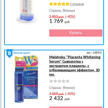
5 отзывов
Страна: Япония
2 953
(-40%)
руб.
1 769
руб.
арт.: 236952
Летняя цена!
Meishoku
"Placenta Whitening
Serum" Сыворотка с
экстрактом плаценты, с
отбеливающим эффектом, 30
мл.
Страна: Япония
4 059
(-40%)
руб.
2 432
руб.