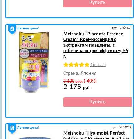
арт.: 236167
Летняя цена!
Meishoku
"Placenta Essence
Cream" Крем-эссенция с
экстрактом плаценты, с
отбеливающим эффектом, 55
г.
4 отзыва
Страна: Япония
3 630
(-40%)
руб.
2 175
руб.
арт.: 281020
Летняя цена!
Meishoku
"Hyalmoist Perfect