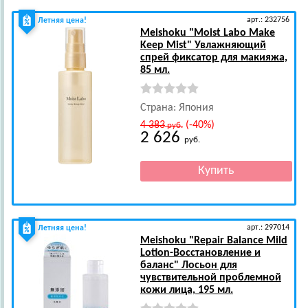
арт.: 232756
Летняя цена!
Meishoku
"Moist Labo Make
Keep Mist" Увлажняющий
спрей фиксатор для макияжа,
85 мл.
Страна: Япония
4 383
(-40%)
руб.
2 626
руб.
арт.: 297014
Летняя цена!
Meishoku
"Repair Balance Mild
Lotion-Восстановление и
баланс" Лосьон для
чувствительной проблемной
кожи лица, 195 мл.