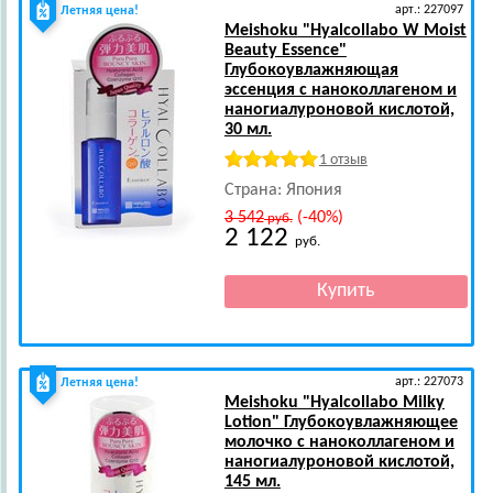
арт.: 227097
Летняя цена!
Meishoku
"Hyalcollabo W Moist
Beauty Essence"
Глубокоувлажняющая
эссенция с наноколлагеном и
наногиалуроновой кислотой,
30 мл.
1 отзыв
Страна: Япония
3 542
(-40%)
руб.
2 122
руб.
арт.: 227073
Летняя цена!
Meishoku
"Hyalcollabo Milky
Lotion" Глубокоувлажняющее
молочко с наноколлагеном и
наногиалуроновой кислотой,
145 мл.