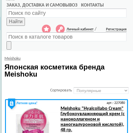
ЗАКАЗ, ДОСТАВКА И САМОВЫВОЗ
КОНТАКТЫ
Найти
/
Личный кабинет
Регистрация
Meishoku
Японская косметика бренда
Meishoku
Сортировать
арт.: 227080
Летняя цена!
Meishoku
"Hyalcollabo Cream"
Глубокоувлажняющий крем (с
наноколлагеном и
наногиалуроновой кислотой),
48 гр.