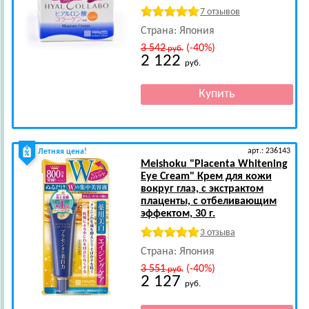
7 отзывов
Страна: Япония
3 542
(-40%)
руб.
2 122
руб.
арт.: 236143
Летняя цена!
Meishoku
"Placenta Whitening
Eye Cream" Крем для кожи
вокруг глаз, с экстрактом
плаценты, с отбеливающим
эффектом, 30 г.
3 отзыва
Страна: Япония
3 551
(-40%)
руб.
2 127
руб.