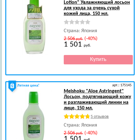
Lotion" Увлажняющий лосьон
для ухода за очень сухой
кожей лица, 150 мл.
Страна: Япония
2 506
(-40%)
руб.
1 501
руб.
арт.: 175145
Летняя цена!
Meishoku
"Aloe Astringent"
Лосьон, подтягивающий кожу
и разглаживающий линии на
лице, 150 мл.
5 отзывов
Страна: Япония
2 506
(-40%)
руб.
1 501
руб.