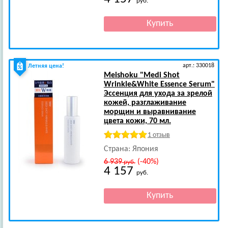
руб.
арт.: 330018
Летняя цена!
Meishoku
"Medi Shot
Wrinkle&White Essence Serum"
Эссенция для ухода за зрелой
кожей, разглаживание
морщин и выравнивание
цвета кожи, 70 мл.
1 отзыв
Страна: Япония
6 939
(-40%)
руб.
4 157
руб.