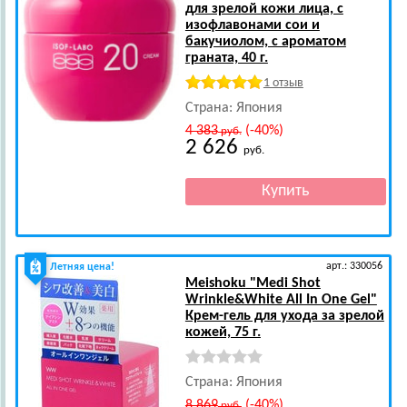
для зрелой кожи лица, с
изофлавонами сои и
бакучиолом, с ароматом
граната, 40 г.
1 отзыв
Страна: Япония
4 383
(-40%)
руб.
2 626
руб.
арт.: 330056
Летняя цена!
Meishoku
"Medi Shot
Wrinkle&White All In One Gel"
Крем-гель для ухода за зрелой
кожей, 75 г.
Страна: Япония
8 869
(-40%)
руб.