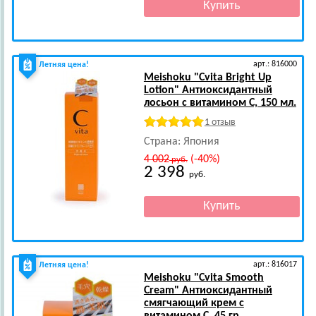
арт.: 816000
Летняя цена!
Meishoku
"Cvita Bright Up
Lotion" Антиоксидантный
лосьон с витамином С, 150 мл.
1 отзыв
Страна: Япония
4 002
(-40%)
руб.
2 398
руб.
арт.: 816017
Летняя цена!
Meishoku
"Cvita Smooth
Cream" Антиоксидантный
смягчающий крем с