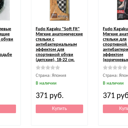
левые
Fudo Kagaku
"Soft Fit"
Fudo Kagak
зящие
Мягкие анатомические
Мягкие ана
 обуви
стельки с
стельки для
антибактериальным
спортивной 
эффектом для
антибактер
ходьбе
спортивной обуви
эффектом
(детские), 18-22 см.
(коричневые
Страна: Япония
Страна: Япо
В наличии
В наличии
371
руб.
371
руб