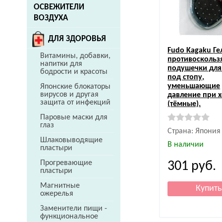
ОСВЕЖИТЕЛИ
ВОЗДУХА
ДЛЯ ЗДОРОВЬЯ
Fudo Kagaku
Ге
Витамины, добавки,
противосколь
напитки для
подушечки для
бодрости и красоты
под стопу,
уменьшающие
Японские блокаторы
вирусов и другая
давление при 
защита от инфекций
(тёмные).
Паровые маски для
глаз
Страна: Япония
Шлаковыводящие
В наличии
пластыри
Прогревающие
301
руб.
пластыри
Магнитные
ожерелья
Заменители пищи -
функциональное