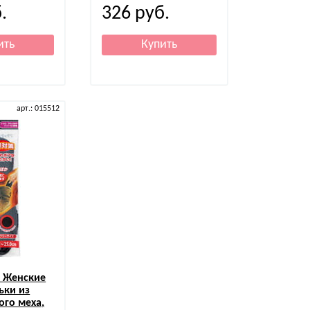
.
326
руб.
арт.: 015512
u
Женские
ьки из
ого меха,