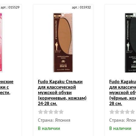
арт.: 015529
арт.: 015932
нские
Fudo Kagaku
Стельки
Fudo Kagak
ки с
для классической
для классич
ести,
мужской обуви
мужской об
(коричневые, кожзам)
(чёрные, ко
24-28 см.
28 см.
Страна: Япония
Страна: Япо
В наличии
В наличии