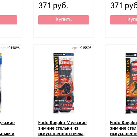
371
руб.
371
руб
арт.: 014096
арт.: 015505
ужские
Fudo Kagaku
Мужские
Fudo Kagak
зимние стельки из
зимние стел
ьным и
искусственного меха,
искусственн