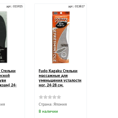
арт.: 015925
арт.: 013617
u
Стельки
Fudo Kagaku
Стельки
еской
массажные для
уви
уменьшения усталости
жзам) 24-
ног, 24-28 см.
ния
Страна: Япония
В наличии