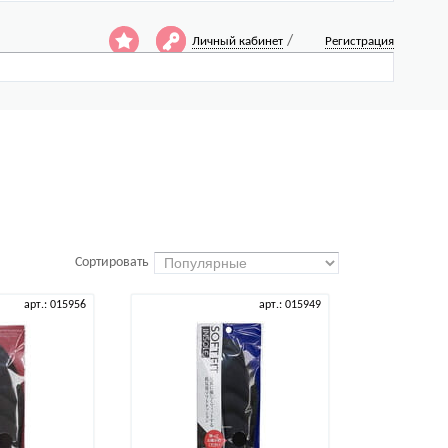
/
Личный кабинет
Регистрация
Сортировать
арт.: 015956
арт.: 015949