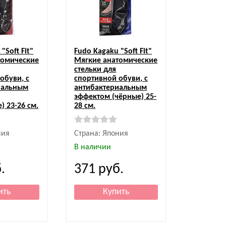
u
"Soft Fit"
Fudo Kagaku
"Soft Fit"
томические
Мягкие анатомические
стельки для
обуви, с
спортивной обуви, с
иальным
антибактериальным
эффектом (чёрные) 25-
) 23-26 см.
28 см.
ния
Страна: Япония
В наличии
.
371
руб.