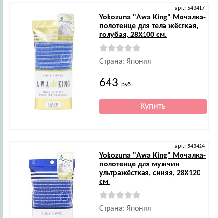
арт.: 543417
Yokozuna
"Awa King" Мочалка-
полотенце для тела жёсткая,
голубая, 28Х100 см.
Страна: Япония
643
руб.
арт.: 543424
Yokozuna
"Awa King" Мочалка-
полотенце для мужчин
ультражёсткая, синяя, 28Х120
см.
Страна: Япония