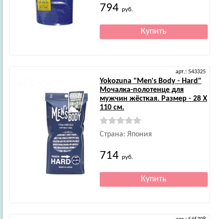
794
руб.
арт.: 543325
Yokozuna
"Men's Body - Hard"
Мочалка-полотенце для
мужчин жёсткая. Размер - 28 Х
110 см.
Страна: Япония
714
руб.