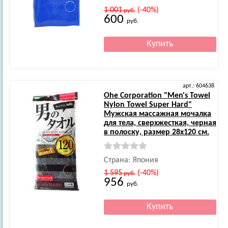
1 001
(-40%)
руб.
600
руб.
арт.: 604638
Ohe Corporation
"Men's Towel
Nylon Towel Super Hard"
Мужская массажная мочалка
для тела, сверхжесткая, черная
в полоску, размер 28х120 см.
Страна: Япония
1 595
(-40%)
руб.
956
руб.