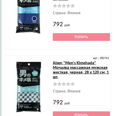
Страна: Япония
792
руб.
арт.: 282741
Aisen
"Men's Kimehada"
Мочалка массажная мужская
жесткая, черная, 28 x 120 см, 1
шт.
Страна: Япония
792
руб.