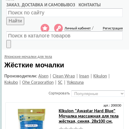
ЗАКАЗ, ДОСТАВКА И САМОВЫВОЗ
КОНТАКТЫ
Найти
/
Личный кабинет
Регистрация
Японские мочалки для тела
Жёсткие мочалки
Производители:
Aisen
|
Clean Wrap
|
Insan
|
Kikulon
|
Kokubo
|
Ohe Corporation
|
SC
|
Yokozuna
Сортировать
арт.: 200030
Kikulon
"Awastar Hard Blue"
Мочалка массажная для тела
жёсткая, синяя, 28х100 см.