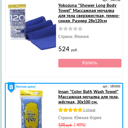
арт.: 546708
Yokozuna
"Shower Long Body
Towel" Массажная мочалка
для тела сверхжесткая, темно-
синяя. Размер 28х120см
Страна: Япония
524
руб.
арт.: 185000
Летняя цена!
Insan
"Color Bath Wash Towel"
Массажная мочалка для тела,
жёсткая, 30х100 см.
1 отзыв
Страна: Южная Корея
520
(-40%)
руб.