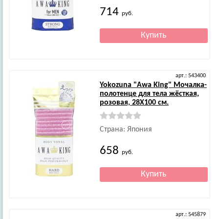
714
руб.
арт.: 543400
Yokozuna
"Awa King" Мочалка-
полотенце для тела жёсткая,
розовая, 28Х100 см.
Страна: Япония
658
руб.
арт.: 545879