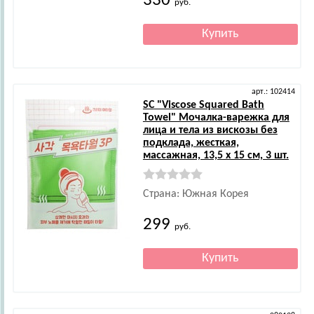
330
руб.
арт.: 102414
SC
"Viscose Squared Bath
Towel" Мочалка-варежка для
лица и тела из вискозы без
подклада, жесткая,
массажная, 13,5 х 15 см, 3 шт.
Страна: Южная Корея
299
руб.