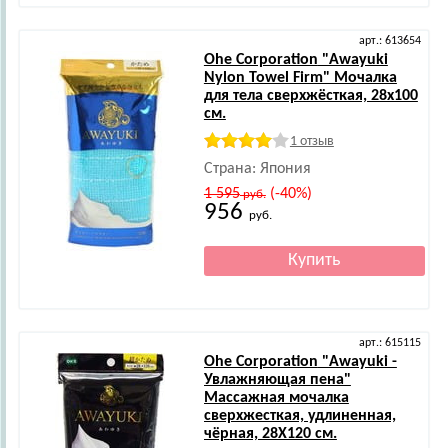
арт.: 613654
Ohe Corporation
"Awayuki
Nylon Towel Firm" Мочалка
для тела сверхжёсткая, 28x100
см.
1 отзыв
Страна: Япония
1 595
(-40%)
руб.
956
руб.
арт.: 615115
Ohe Corporation
"Awayuki -
Увлажняющая пена"
Массажная мочалка
сверхжесткая, удлиненная,
чёрная, 28Х120 см.