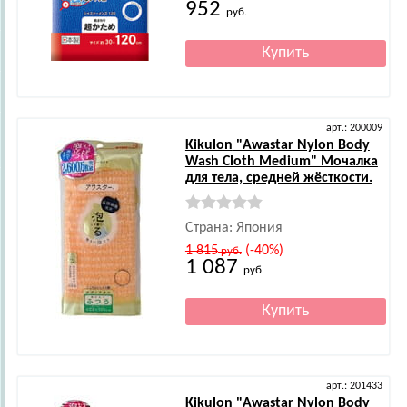
952
руб.
арт.: 200009
Kikulon
"Awastar Nylon Body
Wash Cloth Medium" Мочалка
для тела, средней жёсткости.
Страна: Япония
1 815
(-40%)
руб.
1 087
руб.
арт.: 201433
Kikulon
"Awastar Nylon Body