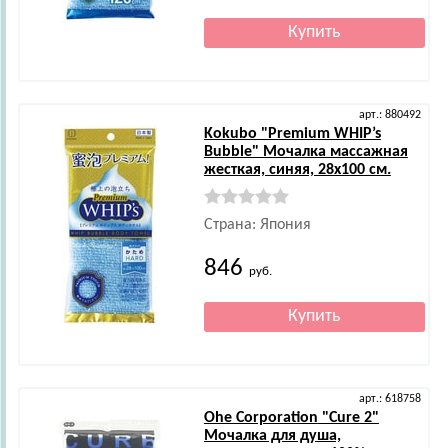
арт.: 880492
Kokubo
"Premium WHIP’s
Bubble" Мочалка массажная
жесткая, синяя, 28х100 см.
Страна: Япония
846
руб.
арт.: 618758
Ohe Corporation
"Cure 2"
Мочалка для душа,