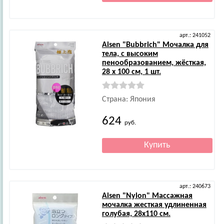
арт.: 241052
Aisen
"Bubbrich" Мочалка для
тела, с высоким
пенообразованием, жёсткая,
28 х 100 см, 1 шт.
Страна: Япония
624
руб.
арт.: 240673
Aisen
"Nylon" Массажная
мочалка жесткая удлиненная
голубая, 28х110 см.