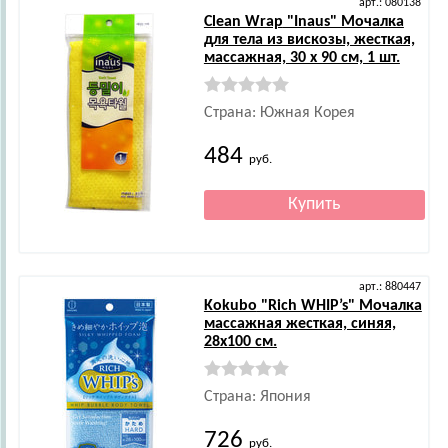
арт.: 080138
Clean Wrap
"Inaus" Мочалка
для тела из вискозы, жесткая,
массажная, 30 х 90 см, 1 шт.
Страна: Южная Корея
484
руб.
арт.: 880447
Kokubo
"Rich WHIP’s" Мочалка
массажная жесткая, синяя,
28х100 см.
Страна: Япония
726
руб.