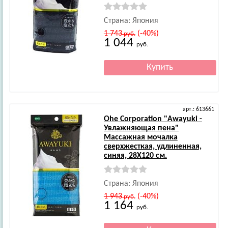
Страна: Япония
1 743
(-40%)
руб.
1 044
руб.
арт.: 613661
Ohe Corporation
"Awayuki -
Увлажняющая пена"
Массажная мочалка
сверхжесткая, удлиненная,
синяя, 28Х120 см.
Страна: Япония
1 943
(-40%)
руб.
1 164
руб.