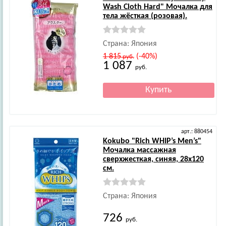
Wash Cloth Hard" Мочалка для
тела жёсткая (розовая).
Страна: Япония
1 815
(-40%)
руб.
1 087
руб.
арт.: 880454
Kokubo
"Rich WHIP’s Men’s"
Мочалка массажная
сверхжесткая, синяя, 28х120
см.
Страна: Япония
726
руб.