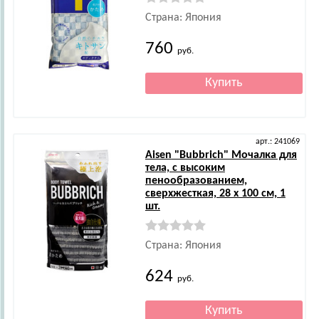
Страна: Япония
760
руб.
арт.: 241069
Aisen
"Bubbrich" Мочалка для
тела, с высоким
пенообразованием,
сверхжесткая, 28 х 100 см, 1
шт.
Страна: Япония
624
руб.