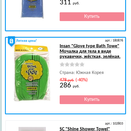
311
руб.
арт.: 180876
Летняя цена!
Insan
"Glove type Bath Towe"
Мочалка для тела в виде
рукавички, жёсткая, зелёная.
Страна: Южная Корея
478
(-40%)
руб.
286
руб.
арт.: 102803
SC
"Shine Shower Towel"