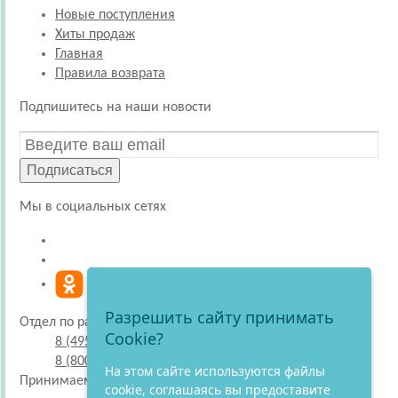
Новые поступления
Хиты продаж
Главная
Правила возврата
Подпишитесь на наши новости
Подписаться
Мы в социальных сетях
Разрешить сайту принимать
Отдел по работе с покупателями
Cookie?
8 (495) 220-51-30
8 (800) 707-27-19
На этом сайте используются файлы
Принимаем к оплате
cookie, соглашаясь вы предоставите