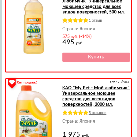
Любимчик" Универсальное
моющее средство для всех
видов поверхностей, 500 мл.
1 отзыв
Страна: Япония
575
(-14%)
руб.
495
руб.
арт.: 758903
Хит продаж!
KAO
"My Pet - Мой любимчик"
Универсальное моющее
средство для всех видов
поверхностей, 2000 мл.
5 отзывов
Страна: Япония
1 975
руб.