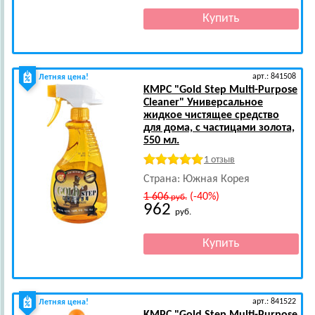
арт.: 841508
Летняя цена!
KMPC
"Gold Step Multi-Purpose
Cleaner" Универсальное
жидкое чистящее средство
для дома, с частицами золота,
550 мл.
1 отзыв
Страна: Южная Корея
1 606
(-40%)
руб.
962
руб.
арт.: 841522
Летняя цена!