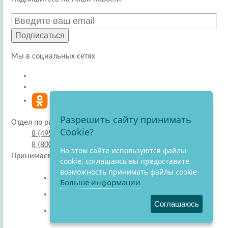
Подписаться
Мы в социальных сетях
Разрешить сайту принимать
Отдел по работе с покупателями
Cookie?
8 (495) 220-51-30
8 (800) 707-27-19
На этом сайте используются файлы
Принимаем к оплате
cookie, соглашаясь вы предоставите
возможность принимать файлы cookie
Больше информации
Соглашаюсь