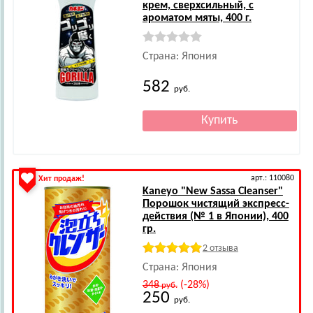
крем, сверхсильный, с
ароматом мяты, 400 г.
Страна: Япония
582
руб.
арт.: 110080
Хит продаж!
Kaneyo
"New Sassa Cleanser"
Порошок чистящий экспресс-
действия (№ 1 в Японии), 400
гр.
2 отзыва
Страна: Япония
348
(-28%)
руб.
250
руб.