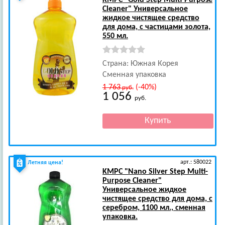
KMPC
"Gold Step Multi-Purpose
Cleaner" Универсальное
жидкое чистящее средство
для дома, с частицами золота,
550 мл.
Страна: Южная Корея
Сменная упаковка
1 763
(-40%)
руб.
1 056
руб.
арт.: 580022
Летняя цена!
KMPC
"Nano Silver Step Multi-
Purpose Cleaner"
Универсальное жидкое
чистящее средство для дома, с
серебром, 1100 мл., сменная
упаковка.