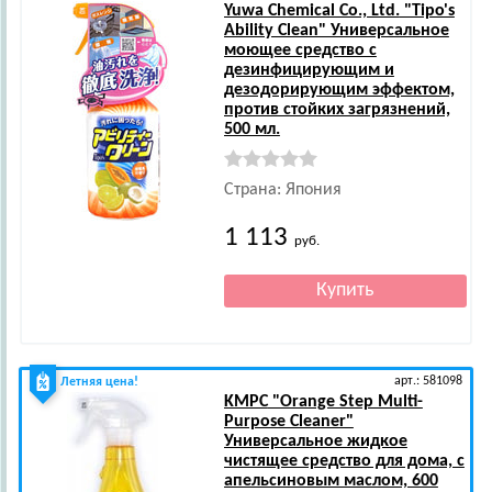
Yuwa Chemical Co., Ltd.
"Tipo's
Ability Clean" Универсальное
моющее средство с
дезинфицирующим и
дезодорирующим эффектом,
против стойких загрязнений,
500 мл.
Страна: Япония
1 113
руб.
арт.: 581098
Летняя цена!
KMPC
"Orange Step Multi-
Purpose Cleaner"
Универсальное жидкое
чистящее средство для дома, с
апельсиновым маслом, 600