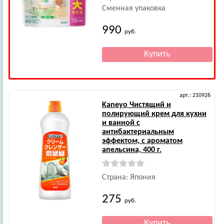
Сменная упаковка
990
руб.
арт.: 210926
Kaneyo
Чистящий и
полирующий крем для кухни
и ванной с
антибактериальным
эффектом, с ароматом
апельсина, 400 г.
Страна: Япония
275
руб.