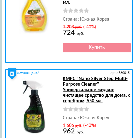
мл.
Страна: Южная Корея
1 208
(-40%)
руб.
724
руб.
арт.: 580015
Летняя цена!
KMPC
"Nano Silver Step Multi-
Purpose Cleaner"
Универсальное жидкое
чистящее средство для дома, с
серебром, 550 мл.
Страна: Южная Корея
1 606
(-40%)
руб.
962
руб.