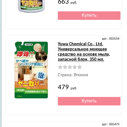
663
руб.
арт.: 003554
Yuwa Chemical Co., Ltd.
Универсальное моющее
средство на основе мыла,
запасной блок, 350 мл.
Страна: Япония
479
руб.
арт.: 005473