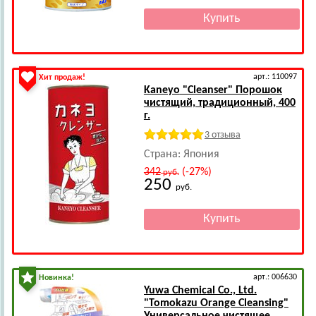
арт.: 110097
Хит продаж!
Kaneyo
"Cleanser" Порошок
чистящий, традиционный, 400
г.
3 отзыва
Страна: Япония
342
(-27%)
руб.
250
руб.
арт.: 006630
Новинка!
Yuwa Chemical Co., Ltd.
"Tomokazu Orange Cleansing"