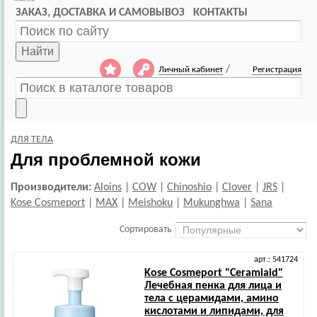
ЗАКАЗ, ДОСТАВКА И САМОВЫВОЗ
КОНТАКТЫ
Найти
/
Личный кабинет
Регистрация
ДЛЯ ТЕЛА
Для проблемной кожи
Производители:
Aloins
|
COW
|
Chinoshio
|
Clover
|
JRS
|
Kose Cosmeport
|
MAX
|
Meishoku
|
Mukunghwa
|
Sana
Сортировать
арт.: 541724
Kose Cosmeport
"Ceramiaid"
Лечебная пенка для лица и
тела с церамидами, амино
кислотами и липидами, для