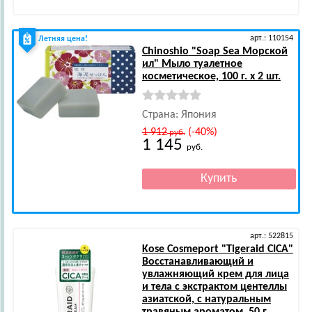
арт.: 110154
Летняя цена!
Chinoshio
"Soap Sea Морской
ил" Мыло туалетное
косметическое, 100 г. х 2 шт.
Страна: Япония
1 912
(-40%)
руб.
1 145
руб.
арт.: 522815
Kose Cosmeport
"Tigeraid CICA"
Восстанавливающий и
увлажняющий крем для лица
и тела с экстрактом центеллы
азиатской, с натуральным