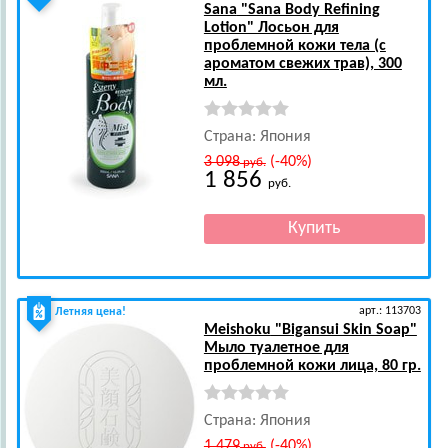
Sana
"Sana Body Refining
Lotion" Лосьон для
проблемной кожи тела (с
ароматом свежих трав), 300
мл.
Страна: Япония
3 098
(-40%)
руб.
1 856
руб.
арт.: 113703
Летняя цена!
Meishoku
"Bigansui Skin Soap"
Мыло туалетное для
проблемной кожи лица, 80 гр.
Страна: Япония
1 479
(-40%)
руб.