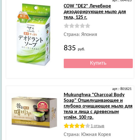
арт.: 004923
COW
"DE2" Лечебное
дезодорирующее мыло для
тела, 125 г.
Страна: Япония
835
руб.
арт.: 801621
Mukunghwa
"Charcoal Body
Soap" Отшелушивающее и
глубоко очищающее мыло для
тела и лица c древесным
углём, 100 гр.
1 отзыв
Страна: Южная Корея