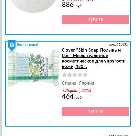
886
руб.
арт.: 115831
Летняя цена!
Clover
"Skin Soap-Полынь и
Соя" Мыло туалетное
косметическое для упругости
кожи, 120 г.
Страна: Япония
775
(-40%)
руб.
464
руб.