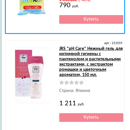
1 318
(-40%)
руб.
790
руб.
арт.: 213319
JRS
"pH Care" Нежный гель для
интимной гигиены с
пантенолом и растительными
экстрактами, с экстрактом
ромашки и цветочным
ароматом, 150 мл.
Страна: Япония
1 211
руб.