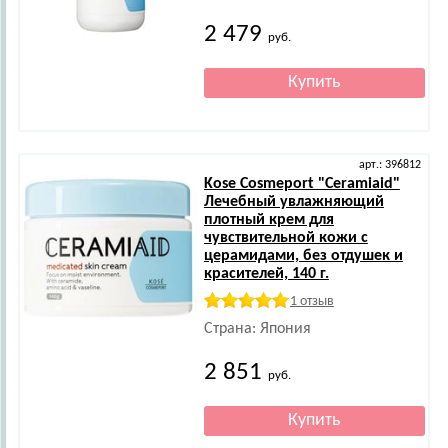
2 479
руб.
арт.: 396812
Kose Cosmeport
"Ceramiaid"
Лечебный увлажняющий
плотный крем для
чувствительной кожи с
церамидами, без отдушек и
красителей, 140 г.
1 отзыв
Страна: Япония
2 851
руб.