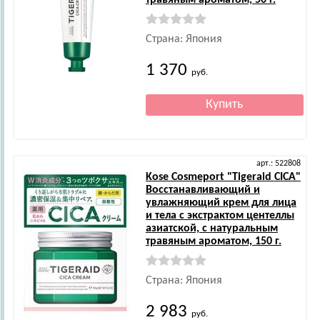
травяным ароматом, 50 г.
Страна: Япония
1 370
руб.
арт.: 522808
Kose Cosmeport
"Tigeraid CICA"
Восстанавливающий и
увлажняющий крем для лица
и тела с экстрактом центеллы
азиатской, с натуральным
травяным ароматом, 150 г.
Страна: Япония
2 983
руб.