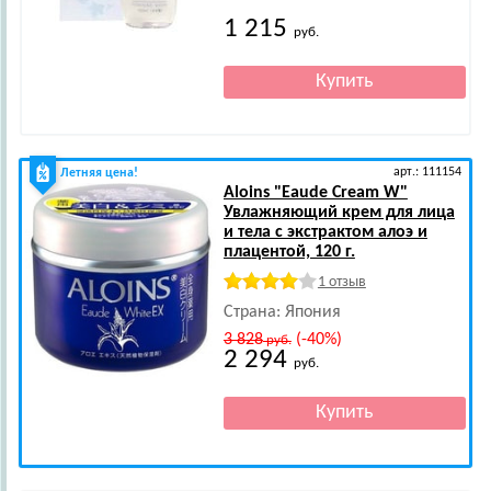
1 215
руб.
арт.: 111154
Летняя цена!
Aloins
"Eaude Cream W"
Увлажняющий крем для лица
и тела с экстрактом алоэ и
плацентой, 120 г.
1 отзыв
Страна: Япония
3 828
(-40%)
руб.
2 294
руб.