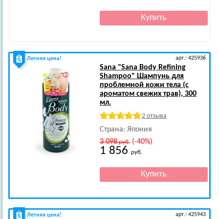
арт.: 425936
Летняя цена!
Sana
"Sana Body Refining
Shampoo" Шампунь для
проблемной кожи тела (с
ароматом свежих трав), 300
мл.
2 отзыва
Страна: Япония
3 098
(-40%)
руб.
1 856
руб.
арт.: 425943
Летняя цена!