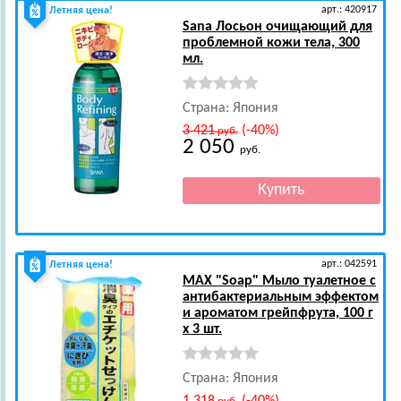
арт.: 420917
Летняя цена!
Sana
Лосьон очищающий для
проблемной кожи тела, 300
мл.
Страна: Япония
3 421
(-40%)
руб.
2 050
руб.
арт.: 042591
Летняя цена!
MAX
"Soap" Мыло туалетное с
антибактериальным эффектом
и ароматом грейпфрута, 100 г
х 3 шт.
Страна: Япония