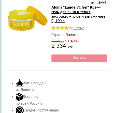
арт.: 110966
Aloins
"Eaude VC Gel" Крем-
гель для лица и тела с
экстрактом алоэ и витамином
С, 100 г.
1 отзыв
Страна: Япония
3 897
(-40%)
руб.
2 334
руб.
Хиты продаж
из Японии
Доставка
по всей России
Скидки постоянным