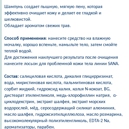
Шампунь создает пышную, мягкую пену, которая
эффективно очищает кожу и делает ее гладкой и
шелковистой.
Обладает ароматом свежих трав.
Способ применения
: нанесите средство на влажную
мочалку, хорошо вспеньте, намыльте тело, затем смойте
теплой водой.
Для достижения наилучшего результата после очищения
нанесите лосьон для проблемной кожи тела линии SANA.
Состав:
салициловая кислота, дикалия глицирризинат,
вода, миристиновая кислота, пальмитиновая кислота,
сорбит жидкий, гидроксид калия,
калия
N-кокоат, BG,
дистеарат этиленгликоля, медь-хлорофиллин натрия, α-
циклодекстрин, экстракт шалфея, экстракт морских
водорослей, мёд, серосодержащий силикат алюминия,
масло шалфея, гидроксиэтилцеллюлоза, масло розмарина,
высокомолекулярный полиэтиленгликоль, EDTA-2 Na,
ароматизаторы, парабен.