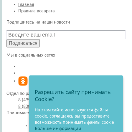
Главная
Правила возврата
Подпишитесь на наши новости
Подписаться
Мы в социальных сетях
Разрешить сайту принимать
Отдел по работе с покупателями
Cookie?
8 (495) 220-51-30
8 (800) 707-27-19
На этом сайте используются файлы
Принимаем к оплате
cookie, соглашаясь вы предоставите
возможность принимать файлы cookie
Больше информации