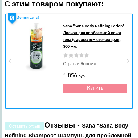
С этим товаром покупают:
Летняя цена!
Sana
"Sana Body Refining Lotion"
Лосьон для проблемной кожи
тела (с ароматом свежих трав),
300 мл.
Страна: Япония
1 856
руб.
Отзывы -
Sana "Sana Body
Оставить отзыв
Refining Shampoo" Шампунь для проблемной