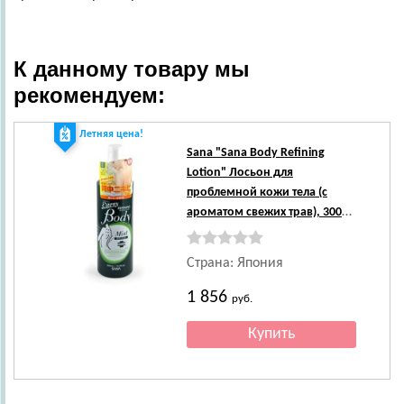
К данному товару мы
рекомендуем:
Летняя цена!
Sana
"Sana Body Refining
Lotion" Лосьон для
проблемной кожи тела (с
ароматом свежих трав), 300
мл.
Страна: Япония
1 856
руб.