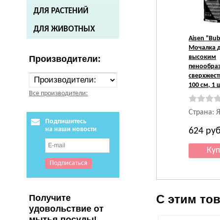
ДЛЯ РАСТЕНИЙ
ДЛЯ ЖИВОТНЫХ
Aisen
"Bub
Мочалка д
высоким
Производители:
пенообра
сверхжестк
100 см, 1 
Все производители:
Страна: 
Подпишитесь
на наши новости
624
руб
С этим то
Получите
удовольствие от
мытья посуды!