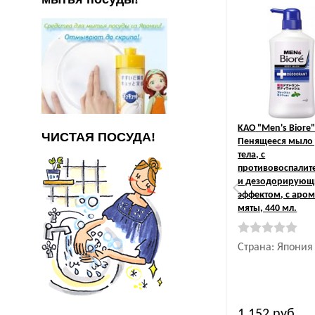
KAO
"Men's Biore
ЧИСТАЯ ПОСУДА!
Пенящееся мыло
тела, с
противовоспали
и дезодорирую
эффектом, с аро
мяты, 440 мл.
Страна: Япония
1 152
руб.