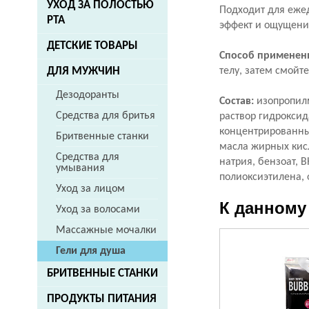
УХОД ЗА ПОЛОСТЬЮ
Подходит для ежед
РТА
эффект и ощущени
ДЕТСКИЕ ТОВАРЫ
Способ применен
телу, затем смойте
ДЛЯ МУЖЧИН
Дезодоранты
Состав:
изопропилм
Средства для бритья
раствор гидроксид
концентрированные
Бритвенные станки
масла жирных кис
Средства для
натрия, бензоат, 
умывания
полиоксиэтилена, 
Уход за лицом
К данному
Уход за волосами
Массажные мочалки
Гели для душа
БРИТВЕННЫЕ СТАНКИ
ПРОДУКТЫ ПИТАНИЯ