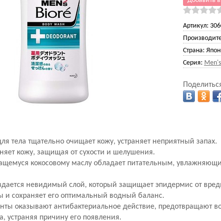
Добавить в
Артикул:
306
Производите
Страна:
Япон
Серия:
Men's
Поделиться
я тела тщательно очищает кожу, устраняет неприятный запах.
няет кожу, защищая от сухости и шелушения.
ащемуся кокосовому маслу обладает питательным, увлажняю
здается невидимый слой, который защищает эпидермис от вре
 и сохраняет его оптимальный водный баланс.
нты оказывают антибактериальное действие, предотвращают в
а, устраняя причину его появления.