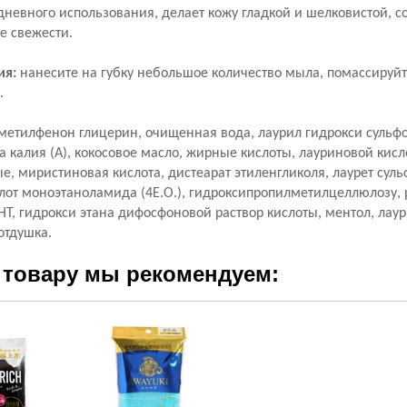
невного использования, делает кожу гладкой и шелковистой, 
е свежести.
ия:
нанесите на губку небольшое количество мыла, помассируйте
.
етилфенон глицерин, очищенная вода, лаурил гидрокси сульфо
а калия (A), кокосовое масло, жирные кислоты, лауриновой кисл
, миристиновая кислота, дистеарат этиленгликоля, лаурет сульф
лот моноэтаноламида (4E.O.), гидроксипропилметилцеллюлозу, 
BHT, гидрокси этана дифосфоновой раствор кислоты, ментол, ла
отдушка.
 товару мы рекомендуем: