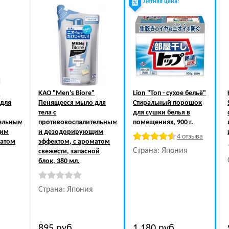
Летняя цена!
"
KAO
"Men's Biore"
Lion
"Топ - сухое бельё"
 для
Пенящееся мыло для
Стиральный порошок
тела с
для сушки белья в
тельным
противовоспалительным
помещениях, 900 г.
щим
и дезодорирующим
4 отзыва
матом
эффектом, с ароматом
Страна: Япония
свежести, запасной
блок, 380 мл.
Страна: Япония
895
руб.
1 180
руб.