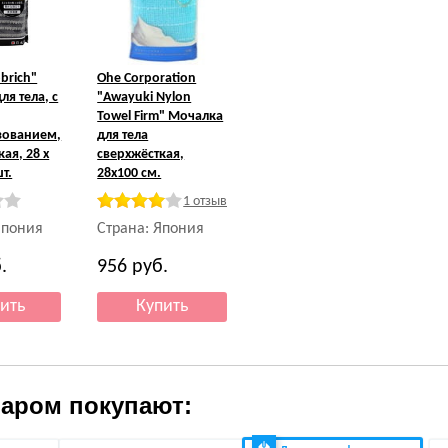
brich"
Ohe Corporation
ля тела, с
"Awayuki Nylon
Towel Firm" Мочалка
зованием,
для тела
ая, 28 х
сверхжёсткая,
шт.
28x100 см.
1 отзыв
Япония
Страна: Япония
.
956
руб.
варом покупают: