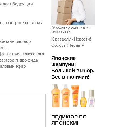
создает бодрящий
, разотрите по всему
"А сколько будет идти
мой заказ?"
К разделу «Новости!
бетаин раствор,
Обзоры! Тесты!»
оты,
ат натрия, кокосового
Японские
раствор гидроксида
шампуни!
уриловый эфир
Большой выбор.
Всё в наличии!
ПЕДИКЮР ПО
ЯПОНСКИ!