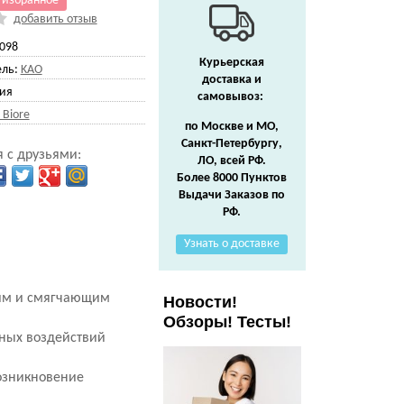
 избранное
добавить отзыв
098
Курьерская
ль:
KAO
доставка и
ия
самовывоз:
 Biore
по Москве и МО,
Санкт-Петербургу,
 с друзьями:
ЛО, всей РФ.
Более 8000 Пунктов
Выдачи Заказов по
РФ.
Узнать о доставке
щим и смягчающим
Новости!
Обзоры! Тесты!
дных воздействий
озникновение