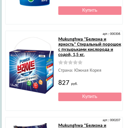
арт.: 000306
Mukunghwa
"Белизна и
яркость" Стиральный порошок
с пузырьками кислорода и
содой, 1,5 кг.
Страна: Южная Корея
827
руб.
арт.: 000207
Mukunghwa
"Белизна и