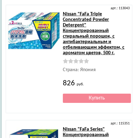
арт.: 113043
Nissan
"FaFa Triple
Concentrated Powder
Detergent"
Концентрированный
стиральный порошок, с
антибактериальным и
отбеливающим эффектом, с
ароматом цветов, 500 г.
Страна: Япония
826
руб.
арт.: 115351
Nissan
"FaFa Series"
Концентрированный