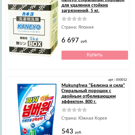
Kaneyo
Стиральный порошок
для удаления стойких
загрязнений, 5 кг.
Страна: Япония
6 697
руб.
арт.: 050012
Mukunghwa
"Белизна и сила"
Стиральный порошок с
двойным отбеливающим
эффектом, 800 г.
Страна: Южная Корея
543
руб.