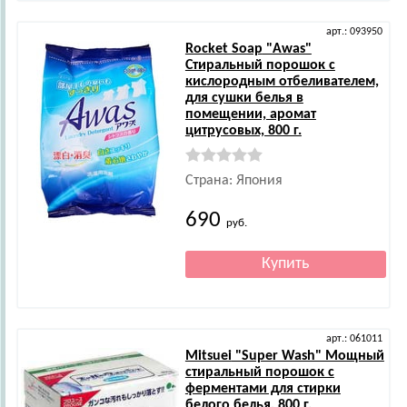
арт.: 093950
Rocket Soap
"Awas"
Стиральный порошок с
кислородным отбеливателем,
для сушки белья в
помещении, аромат
цитрусовых, 800 г.
Страна: Япония
690
руб.
арт.: 061011
Mitsuei
"Super Wash" Мощный
стиральный порошок с
ферментами для стирки
белого белья, 800 г.