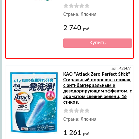
Страна: Япония
2 740
руб.
арт.: 451477
KAO
"Attack Zero Perfect Stick"
Стиральный порошок в стиках,
с антибактериальным и
дезодорирующим эффектом, с
ароматом свежей зелени, 16
стиков.
Страна: Япония
1 261
руб.