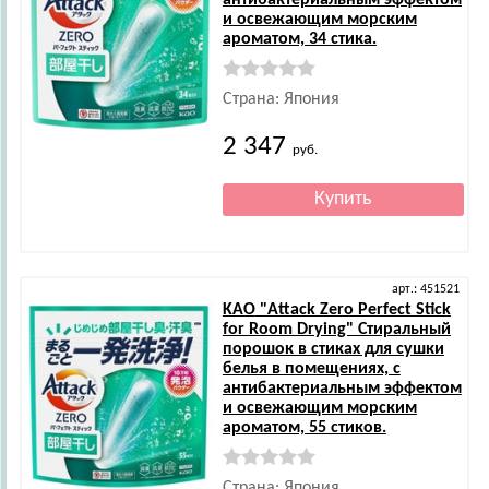
антибактериальным эффектом
и освежающим морским
ароматом, 34 стика.
Страна: Япония
2 347
руб.
арт.: 451521
KAO
"Attack Zero Perfect Stick
for Room Drying" Стиральный
порошок в стиках для сушки
белья в помещениях, с
антибактериальным эффектом
и освежающим морским
ароматом, 55 стиков.
Страна: Япония