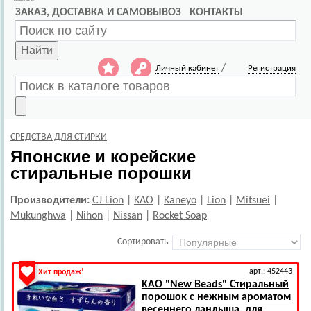
ЗАКАЗ, ДОСТАВКА И САМОВЫВОЗ
КОНТАКТЫ
Найти
/
Личный кабинет
Регистрация
СРЕДСТВА ДЛЯ СТИРКИ
Японские и корейские
стиральные порошки
Производители:
CJ Lion
|
KAO
|
Kaneyo
|
Lion
|
Mitsuei
|
Mukunghwa
|
Nihon
|
Nissan
|
Rocket Soap
Сортировать
арт.: 452443
Хит продаж!
KAO
"New Beads" Стиральный
порошок с нежным ароматом
весеннего ландыша, для