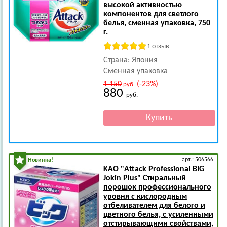
высокой активностью
компонентов для светлого
белья, сменная упаковка, 750
г.
1 отзыв
Страна: Япония
Сменная упаковка
1 150
(-23%)
руб.
880
руб.
арт.: 506566
Новинка!
KAO
"Attack Professional BIG
Jokin Plus" Стиральный
порошок профессионального
уровня c кислородным
отбеливателем для белого и
цветного белья, с усиленными
отстирывающими свойствами,