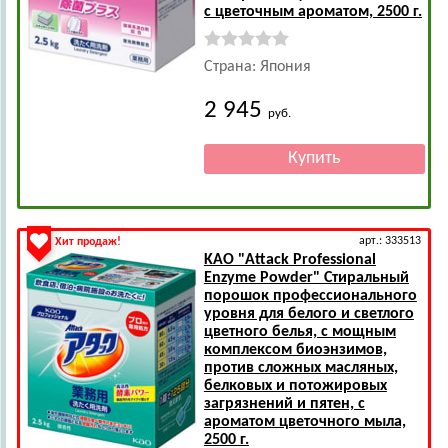
с цветочным ароматом, 2500 г.
Страна: Япония
2 945
руб.
арт.: 333513
Хит продаж!
KAO
"Attack Professional
Enzyme Powder" Стиральный
порошок профессионального
уровня для белого и светлого
цветного белья, с мощным
комплексом биоэнзимов,
против сложных масляных,
белковых и потожировых
загрязнений и пятен, с
ароматом цветочного мыла,
2500 г.