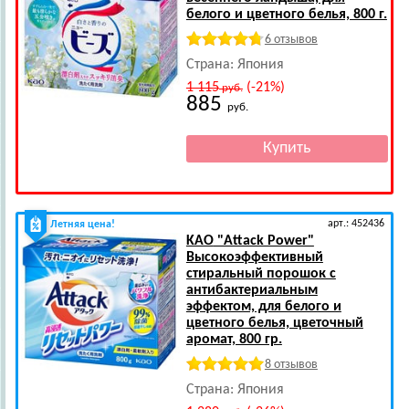
белого и цветного белья, 800 г.
6 отзывов
Страна: Япония
1 115
(-21%)
руб.
885
руб.
арт.: 452436
Летняя цена!
KAO
"Attack Power"
Высокоэффективный
стиральный порошок с
антибактериальным
эффектом, для белого и
цветного белья, цветочный
аромат, 800 гр.
8 отзывов
Страна: Япония