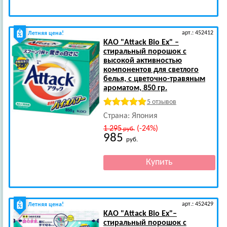
арт.: 452412
Летняя цена!
KAO
"Attack Bio Ex" –
стиральный порошок с
высокой активностью
компонентов для светлого
белья, с цветочно-травяным
ароматом, 850 гр.
5 отзывов
Страна: Япония
1 295
(-24%)
руб.
985
руб.
арт.: 452429
Летняя цена!
KAO
"Attack Bio Ex"–
стиральный порошок с