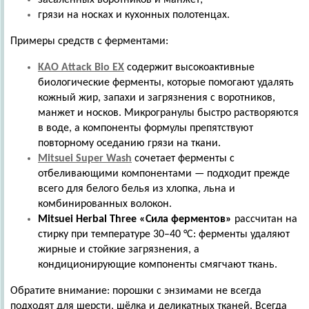
засаленных воротников и манжет;
грязи на носках и кухонных полотенцах.
Примеры средств с ферментами:
KAO
Attack
Bio
EX
содержит высокоактивные
биологические ферменты, которые помогают удалять
кожный жир, запахи и загрязнения с воротников,
манжет и носков. Микрогранулы быстро растворяются
в воде, а компоненты формулы препятствуют
повторному оседанию грязи на ткани.
Mitsuei
Super
Wash
сочетает ферменты с
отбеливающими компонентами — подходит прежде
всего для белого белья из хлопка, льна и
комбинированных волокон.
Mitsuei
Herbal
Three
«Сила ферментов»
рассчитан на
стирку при температуре 30–40 °C: ферменты удаляют
жирные и стойкие загрязнения, а
кондиционирующие компоненты смягчают ткань.
Обратите внимание: порошки с энзимами не всегда
подходят для шерсти, шёлка и деликатных тканей. Всегда