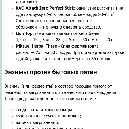
дозировки.
KAO
Attack
Zero
Perfect
Stick
:
один стик рассчитан на
одну загрузку (2–6 кг белья, объём воды 30–65 л).
Стик полностью растворяется вместе с
оболочкой — не нужно отмерять средство.
Lion
Top
:
дозировка зависит от веса белья:
1,5 кг — 15 г, 3 кг — 23 г, 4,5 кг — 30 г, 6 кг — 40 г.
Mitsuei
Herbal
Three
«Сила ферментов»:
расход — 25 г на 30 л воды. При стандартной загрузке
одной упаковки хватает примерно на 36 стирок.
Энзимы против бытовых пятен
Энзимы (или ферменты) в составе порошка помогают
расщеплять загрязнения органического происхождения.
Такие средства особенно эффективны против:
следов пота и кожного жира;
пятен от еды, соусов и напитков;
жирных загрязнений;