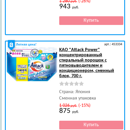
1 280
(-26%)
руб.
943
руб.
арт.: 453334
Летняя цена!
KAO
"Attack Power"
концентрированный
стиральный порошок с
пятновыводителем и
кондиционером, сменный
блок, 700 г.
Страна: Япония
Сменная упаковка
1 026
(-15%)
руб.
875
руб.