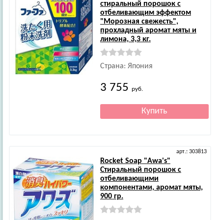
стиральный порошок с
отбеливающим эффектом
"Морозная свежесть",
прохладный аромат мяты и
лимона, 3,3 кг.
Страна: Япония
3 755
руб.
арт.: 303813
Rocket Soap
"Awa's"
Стиральный порошок с
отбеливающими
компонентами, аромат мяты,
900 гр.