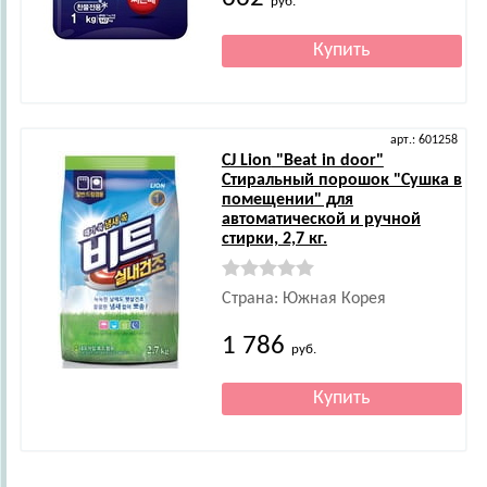
руб.
арт.: 601258
CJ Lion
"Beat in door"
Стиральный порошок "Сушка в
помещении" для
автоматической и ручной
стирки, 2,7 кг.
Страна: Южная Корея
1 786
руб.