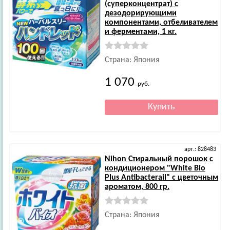
(суперконцентрат) с
дезодорирующими
компонентами, отбеливателем
и ферментами, 1 кг.
Страна: Япония
1 070
руб.
арт.: 828483
Nihon
Стиральный порошок с
кондиционером "White Bio
Plus Antibacterail" с цветочным
ароматом, 800 гр.
Страна: Япония