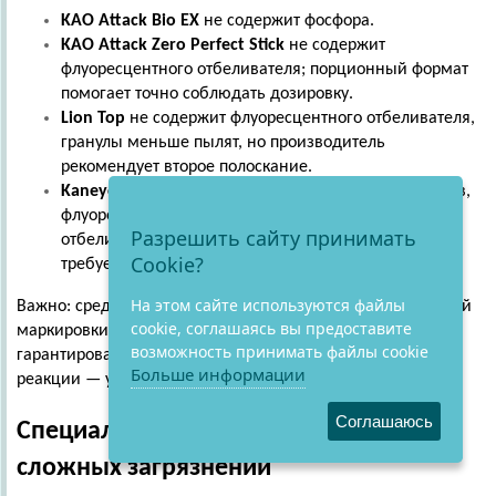
KAO
Attack
Bio
EX
не содержит фосфора.
KAO
Attack
Zero
Perfect
Stick
не содержит
флуоресцентного отбеливателя; порционный формат
помогает точно соблюдать дозировку.
Lion
Top
не содержит флуоресцентного отбеливателя,
гранулы меньше пылят, но производитель
рекомендует второе полоскание.
Kaneyo
для рабочей одежды
не содержит фосфатов,
флуоресцентных усилителей белизны и
Разрешить сайту принимать
отбеливателей; дополнительное полоскание не
Cookie?
требуется.
На этом сайте используются файлы
Важно: среди рассмотренных средств нет подтверждённой
cookie, соглашаясь вы предоставите
маркировки «гипоаллергенный». Поэтому нельзя
возможность принимать файлы cookie
гарантировать полное отсутствие индивидуальной
Больше информации
реакции — учитывайте это при выборе.
Соглашаюсь
Специализированные средства для
сложных загрязнений