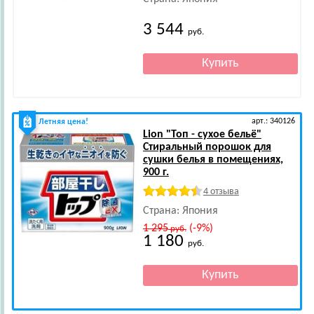
3 544
руб.
арт.: 340126
Летняя цена!
Lion
"Топ - сухое бельё"
Стиральный порошок для
сушки белья в помещениях,
900 г.
4 отзыва
Страна: Япония
1 295
(-9%)
руб.
1 180
руб.