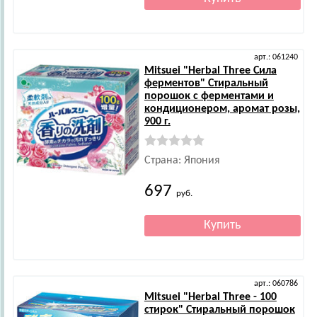
арт.: 061240
Mitsuei
"Herbal Three Сила
ферментов" Стиральный
порошок с ферментами и
кондиционером, аромат розы,
900 г.
Страна: Япония
697
руб.
арт.: 060786
Mitsuei
"Herbal Three - 100
стирок" Стиральный порошок