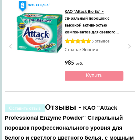
Летняя цена!
Ле
KAO
"Attack Bio Ex" –
стиральный порошок с
высокой активностью
компонентов для светлого
белья, с цветочно-травяным
5 отзывов
ароматом, 850 гр.
Страна: Япония
985
руб.
Отзывы -
KAO "Attack
Оставить отзыв
Professional Enzyme Powder" Стиральный
порошок профессионального уровня для
белого и светлого цветного белья, с мощным