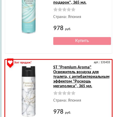
подарок", 365 мл.
Страна: Япония
978
руб.
арт.: 131433
Хит продаж!
ST
"Premium Aroma"
Освежитель воздуха для
туалета, с антибактериальным
эффектом "Роскошь
мегаполиса", 365 мл.
Страна: Япония
978
руб.