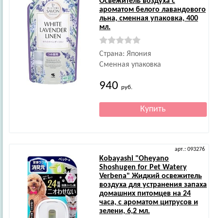
Освежитель воздуха с
ароматом белого лавандового
льна, сменная упаковка, 400
мл.
Страна: Япония
Сменная упаковка
940
руб.
арт.: 093276
Kobayashi
"Oheyano
Shoshugen for Pet Watery
Verbena" Жидкий освежитель
воздуха для устранения запаха
домашних питомцев на 24
часа, с ароматом цитрусов и
зелени, 6,2 мл.