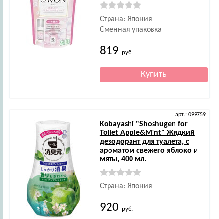
Страна: Япония
Сменная упаковка
819
руб.
арт.: 099759
Kobayashi
"Shoshugen for
Toilet Apple&Mint" Жидкий
дезодорант для туалета, с
ароматом свежего яблоко и
мяты, 400 мл.
Страна: Япония
920
руб.