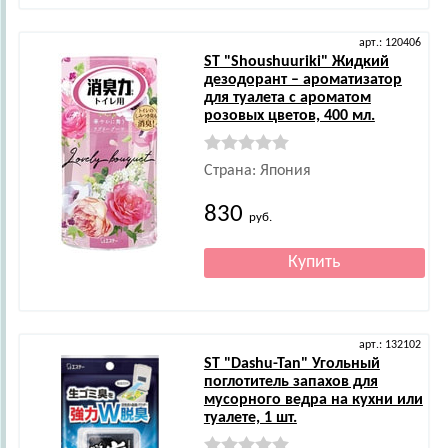
арт.: 120406
ST
"Shoushuuriki" Жидкий
дезодорант – ароматизатор
для туалета с ароматом
розовых цветов, 400 мл.
Страна: Япония
830
руб.
арт.: 132102
ST
"Dashu-Tan" Угольный
поглотитель запахов для
мусорного ведра на кухни или
туалете, 1 шт.