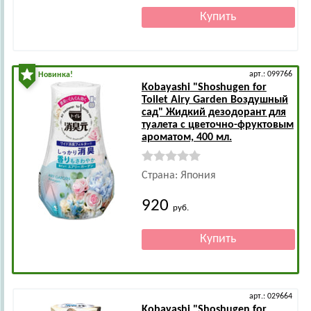
арт.: 099766
Новинка!
Kobayashi
"Shoshugen for
Toilet Airy Garden Воздушный
сад" Жидкий дезодорант для
туалета с цветочно-фруктовым
ароматом, 400 мл.
Страна: Япония
920
руб.
арт.: 029664
Kobayashi
"Shoshugen for