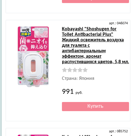
арт.: 046074
Kobayashi
"Shoshugen for
Toilet Antibacterial Plus"
Жидкий освежитель воздуха
для туалета с
антибактериальным
эффектом, аромат
распустившихся цветов, 5,8 мл.
Страна: Япония
991
руб.
арт.: 085752