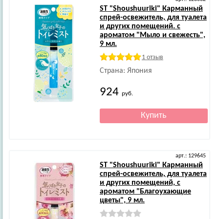
ST
"Shoushuuriki" Карманный
спрей-освежитель, для туалета
и других помещений. с
ароматом "Мыло и свежесть",
9 мл.
1 отзыв
Страна: Япония
924
руб.
арт.: 129645
ST
"Shoushuuriki" Карманный
спрей-освежитель, для туалета
и других помещений, с
ароматом "Благоухающие
цветы", 9 мл.