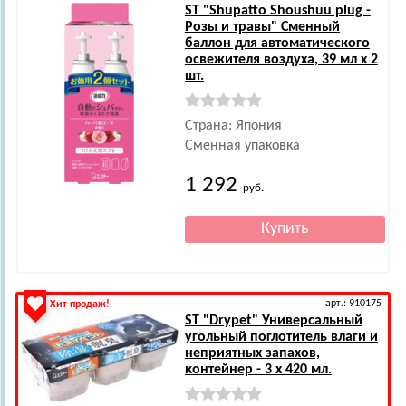
ST
"Shupatto Shoushuu plug -
Розы и травы" Сменный
баллон для автоматического
освежителя воздуха, 39 мл х 2
шт.
Страна: Япония
Сменная упаковка
1 292
руб.
арт.: 910175
Хит продаж!
ST
"Drypet" Универсальный
угольный поглотитель влаги и
неприятных запахов,
контейнер - 3 x 420 мл.