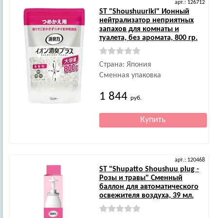
арт.: 126712
ST
"Shoushuuriki" Ионный
нейтрализатор неприятных
запахов для комнаты и
туалета, без аромата, 800 гр.
Страна: Япония
Сменная упаковка
1 844
руб.
арт.: 120468
ST
"Shupatto Shoushuu plug -
Розы и травы" Сменный
баллон для автоматического
освежителя воздуха, 39 мл.