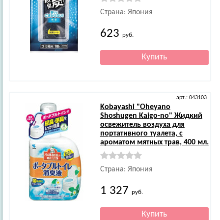
Страна: Япония
623
руб.
арт.: 043103
Kobayashi
"Oheyano
Shoshugen Kaigo-no" Жидкий
освежитель воздуха для
портативного туалета, с
ароматом мятных трав, 400 мл.
Страна: Япония
1 327
руб.