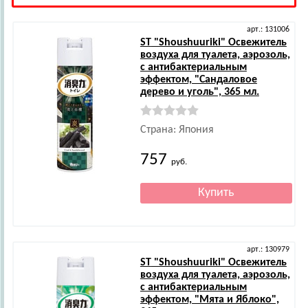
арт.: 131006
ST
"Shoushuuriki" Освежитель
воздуха для туалета, аэрозоль,
с антибактериальным
эффектом, "Сандаловое
дерево и уголь", 365 мл.
Страна: Япония
757
руб.
арт.: 130979
ST
"Shoushuuriki" Освежитель
воздуха для туалета, аэрозоль,
с антибактериальным
эффектом, "Мята и Яблоко",