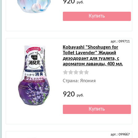
920
руб.
арт.: 099711
Kobayashi
"Shoshugen for
Toilet Lavender" Жидкий
дезодорант для туалета, с
ароматом лаванды, 400 мл.
Страна: Япония
920
руб.
арт.: 099667