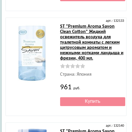
арт.: 132133
ST
"Premium Aroma Savon
Clean Cotton" Жидкий
освежитель воздуха для
туалетной комнаты с легким
цитрусовым ароматом и
нежными нотками ландыша и
фрезии, 400 мл.
Страна: Япония
961
руб.
арт.: 132140
ST
"Premium Aroma Savon