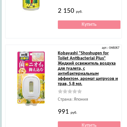
2 150
руб.
арт.: 046067
Kobayashi
"Shoshugen for
Toilet Antibacterial Plus"
Жидкий освежитель воздуха
для туалета, с
антибактериальным
эффектом, аромат цитрусов и
трав, 5,8 мл.
Страна: Япония
991
руб.