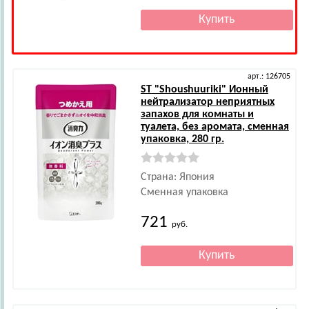
арт.: 126705
ST
"Shoushuuriki" Ионный
нейтрализатор неприятных
запахов для комнаты и
туалета, без аромата, сменная
упаковка, 280 гр.
Страна: Япония
Сменная упаковка
721
руб.