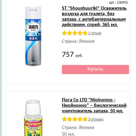
арт.: 130955
ST
"Shoushuuriki" Освежитель
воздуха для туалета, без
запаха, с антибактериальным
действием, спрей, 365 мл.
1 отзыв
Страна: Япония
757
руб.
Flora Co LTD
"Nioinonno -
Ниойнонно" – биологический
уничтожитель запаха, 50 мл.
3 отзыва
Страна: Япония
50 мл.