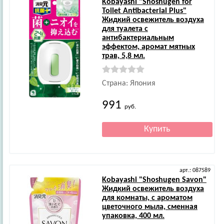
Kobayashi
"Shoshugen for
Toilet Antibacterial Plus"
Жидкий освежитель воздуха
для туалета с
антибактериальным
эффектом, аромат мятных
трав, 5,8 мл.
Страна: Япония
991
руб.
арт.: 087589
Kobayashi
"Shoshugen Savon"
Жидкий освежитель воздуха
для комнаты, с ароматом
цветочного мыла, сменная
упаковка, 400 мл.