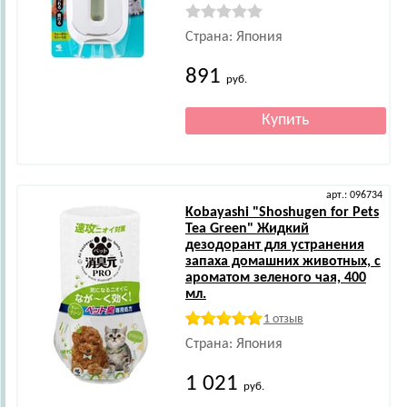
Страна: Япония
891
руб.
арт.: 096734
Kobayashi
"Shoshugen for Pets
Tea Green" Жидкий
дезодорант для устранения
запаха домашних животных, с
ароматом зеленого чая, 400
мл.
1 отзыв
Страна: Япония
1 021
руб.