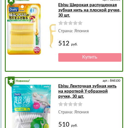
Новинка!
Ebisu
Широкая распущенная
зубная нить на плоской ручке,
30 шт.
Страна: Япония
512
руб.
арт.: 846100
Новинка!
Ebisu
Ленточная зубная нить
на короткой Y-образной
ручке, 30 шт.
Страна: Япония
510
руб.