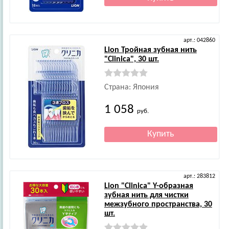
арт.: 042860
Lion
Тройная зубная нить
"Clinica", 30 шт.
Страна: Япония
1 058
руб.
арт.: 283812
Lion
"Clinica" Y-образная
зубная нить для чистки
межзубного пространства, 30
шт.