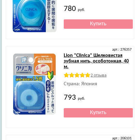
780
руб.
арт.: 276357
Lion
"Clinica" Шелковистая
зубная нить, особотонкая, 40
м.
2 отзыва
Страна: Япония
793
руб.
арт.: 206101