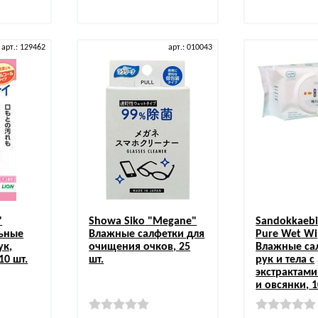
арт.: 129462
арт.: 010043
"
Showa Siko
"Megane"
Sandokkaeb
ьные
Влажные салфетки для
Pure Wet Wi
ук,
очищения очков, 25
Влажные са
10 шт.
шт.
рук и тела с
экстрактами
и овсянки, 1