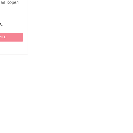
ая Корея
.