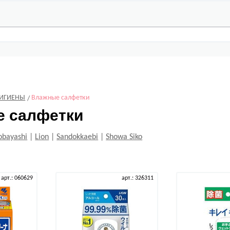
ГИГИЕНЫ
Влажные салфетки
 салфетки
obayashi
|
Lion
|
Sandokkaebi
|
Showa Siko
арт.: 060629
арт.: 326311