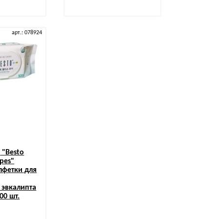
арт.: 078924
i
"Besto
pes"
лфетки для
 эвкалипта
00 шт.