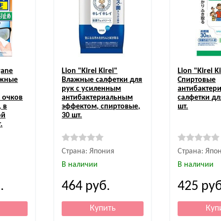
ane
Lion
"Kirei Kirei"
Lion
"Kirei Ki
ажные
Влажные салфетки для
Спиртовые
рук с усиленным
антибактер
 очков
антибактериальным
салфетки дл
 в
эффектом, спиртовые,
шт.
ой
30 шт.
.
Страна: Япония
Страна: Япо
В наличии
В наличии
.
464
руб.
425
руб