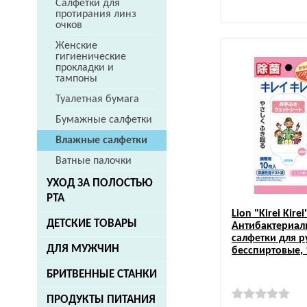
Салфетки для
протирания линз
очков
Женские
гигиенические
прокладки и
тампоны
Туалетная бумага
Бумажные салфетки
Влажные салфетки
Ватные палочки
УХОД ЗА ПОЛОСТЬЮ
РТА
Lion
"Kirei Kirei
ДЕТСКИЕ ТОВАРЫ
Антибактериал
салфетки для р
ДЛЯ МУЖЧИН
бесспиртовые, 
БРИТВЕННЫЕ СТАНКИ
ПРОДУКТЫ ПИТАНИЯ