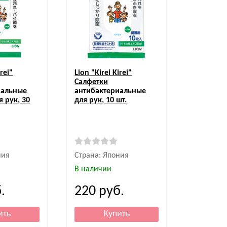
rei"
Lion
"Kirei Kirei"
Салфетки
иальные
антибактериальные
я рук, 30
для рук, 10 шт.
ния
Страна: Япония
В наличии
.
220
руб.