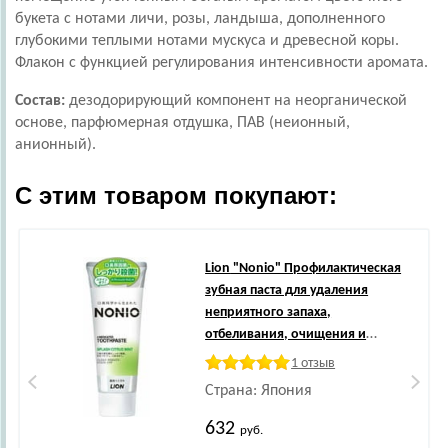
букета с нотами личи, розы, ландыша, дополненного
глубокими теплыми нотами мускуса и древесной коры.
Флакон с функцией регулирования интенсивности аромата.
Состав:
дезодорирующий компонент на неорганической
основе, парфюмерная отдушка, ПАВ (неионный,
анионный).
С этим товаром покупают:
Lion
"Nonio" Профилактическая
зубная паста для удаления
неприятного запаха,
отбеливания, очищения и
предотвращения появления и
1 отзыв
развития кариеса, аромат
Страна: Япония
цитрусов и мяты, 130 г.
632
руб.