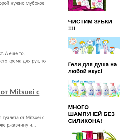
орой нужно глубокое
ЧИСТИМ ЗУБКИ
!!!!
. А еще то,
го крема для рук, то
Гели для душа на
любой вкус!
от Mitsuei с
МНОГО
ШАМПУНЕЙ БЕЗ
туалета от Mitsuei с
СИЛИКОНА!
же ржавчину и...