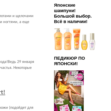
Японские
шампуни!
Большой выбор.
слотами и щелочами
Всё в наличии!
и ногтями, а еще
ПЕДИКЮР ПО
года!Ведь 29 января
ЯПОНСКИ!
счастья. Некоторые
t!
 кожи (подойдет для