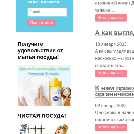
на наши новости
атопичной кожи) 
увлажн...
Читать дальше
А как выгл
Получите
18 января 2025
удовольствие от
А как выглядят ва
мытья посуды!
насколько мы ухаж
считайте это...
Читать дальше
К нам приех
органическ
09 января 2025
Оно снова в налич
ЧИСТАЯ ПОСУДА!
органическими кис
Читать дальше