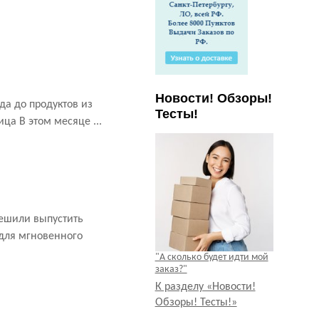
Новости! Обзоры!
да до продуктов из
Тесты!
ца В этом месяце ...
решили выпустить
 для мгновенного
"А сколько будет идти мой
заказ?"
К разделу «Новости!
Обзоры! Тесты!»