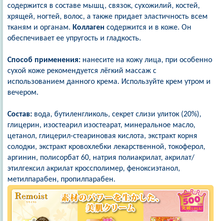
содержится в составе мышц, связок, сухожилий, костей,
хрящей, ногтей, волос, а также придает эластичность всем
тканям и органам.
Коллаген
содержится и в коже. Он
обеспечивает ее упругость и гладкость.
Способ применения:
нанесите на кожу лица, при особенно
сухой коже рекомендуется лёгкий массаж с
использованием данного крема. Используйте крем утром и
вечером.
Состав:
вода, бутиленгликоль, секрет слизи улиток (20%),
глицерин, изостеарил изостеарат, минеральное масло,
цетанол, глицерил-стеариновая кислота, экстракт корня
солодки, экстракт кровохлебки лекарственной, токоферол,
аргинин, полисорбат 60, натрия полиакрилат, акрилат/
этилгексил акрилат кроссполимер, феноксиэтанол,
метилпарабен, пропилпарабен.