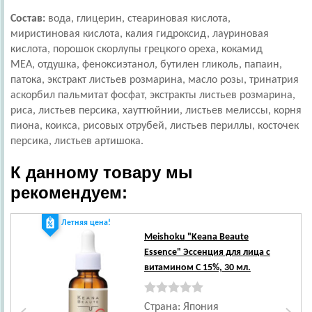
Состав:
вода,
глицерин
, стеариновая кислота,
миристиновая кислота, калия гидроксид, лауриновая
кислота, порошок скорлупы грецкого ореха, кокамид
MEA,
отдушка
,
феноксиэтанол
, бутилен гликоль, папаин,
патока, экстракт листьев розмарина, масло розы, тринатрия
аскорбил пальмитат фосфат, экстракты листьев розмарина,
риса, листьев персика, хауттюйнии, листьев мелиссы, корня
пиона, коикса, рисовых отрубей, листьев периллы, косточек
персика, листьев артишока.
К данному товару мы
рекомендуем:
Летняя цена!
Ле
Meishoku
"Keana Beaute
Essence" Эссенция для лица с
витамином С 15%, 30 мл.
Страна: Япония