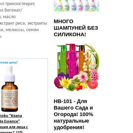
ил триизостеарат,
ил бегенат/
, масло
МНОГО
стракт риса, экстракты
ШАМПУНЕЙ БЕЗ
ии, мелиссы, семян
СИЛИКОНА!
.
етняя цена!
HB-101 - Для
Вашего Сада и
Огорода! 100%
hoku
"Keana
натуральные
te Essence"
удобрения!
нция для лица с
мином С 15%,