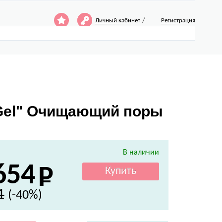
/
Личный кабинет
Регистрация
 Gel" Очищающий поры
В наличии
654
1
(-40%)