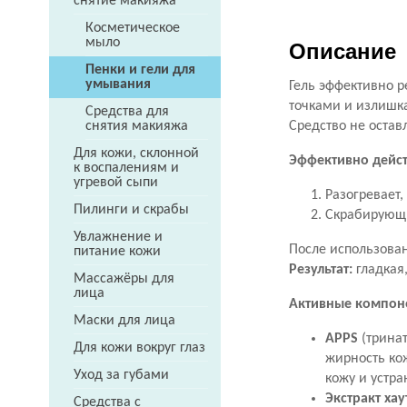
снятие макияжа
Косметическое
мыло
Описание
Пенки и гели для
умывания
Гель эффективно 
точками и излишк
Средства для
Средство не оста
снятия макияжа
Для кожи, склонной
Эффективно действ
к воспалениям и
угревой сыпи
Разогревает,
Пилинги и скрабы
Скрабирующи
Увлажнение и
После использован
питание кожи
Результат:
гладкая,
Массажёры для
лица
Активные компон
Маски для лица
APPS
(трина
Для кожи вокруг глаз
жирность ко
Уход за губами
кожу и устра
Экстракт ха
Средства с