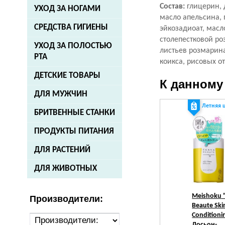
Состав:
глицерин, 
УХОД ЗА НОГАМИ
масло апельсина, 
СРЕДСТВА ГИГИЕНЫ
эйкозадиоат, масл
столепестковой ро
УХОД ЗА ПОЛОСТЬЮ
листьев розмарина
РТА
коикса, рисовых о
ДЕТСКИЕ ТОВАРЫ
К данному
ДЛЯ МУЖЧИН
Летняя 
БРИТВЕННЫЕ СТАНКИ
ПРОДУКТЫ ПИТАНИЯ
ДЛЯ РАСТЕНИЙ
ДЛЯ ЖИВОТНЫХ
Meishoku
Производители:
Beaute Ski
Conditioni
Лосьон-