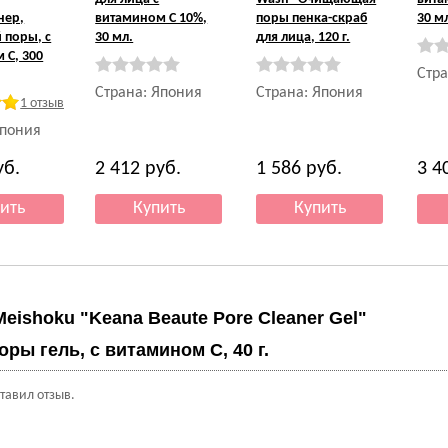
нер,
витамином С 10%,
поры пенка-скраб
30 м
 поры, с
30 мл.
для лица, 120 г.
 С, 300
Стра
Страна: Япония
Страна: Япония
1 отзыв
Япония
уб.
2 412
руб.
1 586
руб.
3 4
Meishoku "Keana Beaute Pore Cleaner Gel"
ы гель, с витамином С, 40 г.
ставил отзыв.