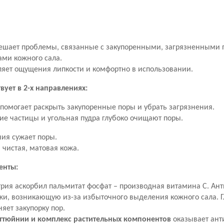
решает проблемы, связанные с закупоренными, загрязненными
ами кожного сала.
вляет ощущения липкости и комфортно в использовании.
ует в 2-х направлениях:
 помогает раскрыть закупоренные поры и убрать загрязнения.
е частицы и угольная пудра глубоко очищают поры.
ия сужает поры.
 чистая, матовая кожа.
енты:
трия аскорбил пальмитат фосфат – производная витамина С. Ант
жи, возникающую из-за избыточного выделения кожного сала. Г
няет закупорку пор.
уттюйнии и комплекс растительных компонентов
оказывает ант