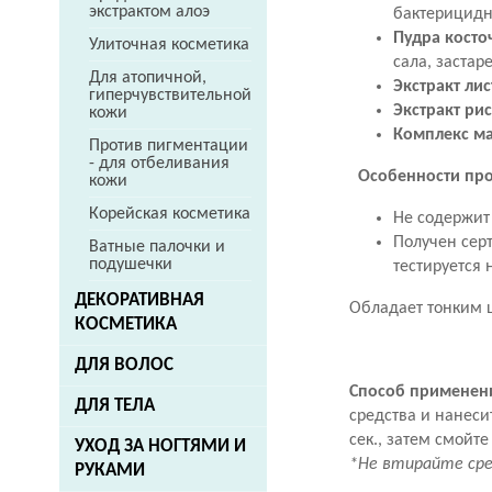
экстрактом алоэ
бактерицидн
Пудра косто
Улиточная косметика
сала, застар
Для атопичной,
Экстракт ли
гиперчувствительной
Экстракт ри
кожи
Комплекс м
Против пигментации
- для отбеливания
Особенности про
кожи
Корейская косметика
Не содержит
Получен
сер
Ватные палочки и
подушечки
тестируется 
ДЕКОРАТИВНАЯ
Обладает тонким 
КОСМЕТИКА
ДЛЯ ВОЛОС
Способ применен
ДЛЯ ТЕЛА
средства и нанеси
сек., затем смойте
УХОД ЗА НОГТЯМИ И
*Не втирайте сре
РУКАМИ