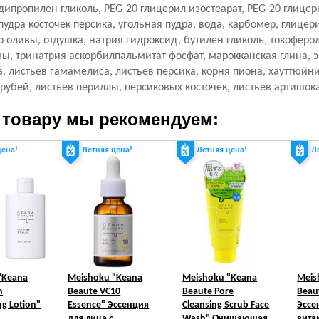
дипропилен гликоль, PEG-20 глицерил изостеарат, PEG-20 глицер
пудра косточек персика, угольная пудра, вода, карбомер, глицер
о оливы,
отдушка, натрия гидроксид, бутилен гликоль,
токоферол
зы, тринатрия аскорбилпальмитат фосфат, марокканская глина, эк
, листьев гамамелиса, листьев персика, корня пиона, хауттюйн
трубей, листьев периллы, персиковых косточек, листьев артишока
 товару мы рекомендуем:
цена!
Летняя цена!
Летняя цена!
Л
"Keana
Meishoku
"Keana
Meishoku
"Keana
Meis
n
Beaute VC10
Beaute Pore
Beau
ng Lotion"
Essence" Эссенция
Cleansing Scrub Face
Эссе
для лица с
Wash" Очищающая
вита