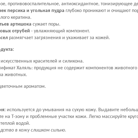
ое, противовоспалительное, антиоксидантное, тонизирующее д
чек персика и угольная пудра
глубоко проникают и очищают пор
елого кератина.
стьев артишока
сужает поры.
совых отрубей
- увлажняющий компонент.
асел
размягчает загрязнения и ухаживает за кожей.
дукта:
 искусственных красителей и силикона.
тификат Халяль: продукция не содержит компонентов животного
на животных.
цветочным ароматом.
ия:
используется до умывания на сухую кожу. Выдавите неболь
те на Т-зону и проблемные участки кожи. Легко массируйте кр
 теплой водой.
дство в кожу слишком сильно.