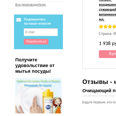
кондицио
Все производители:
сужающий
витамином
мл.
Подпишитесь
на наши новости
Страна: 
1 938
р
Получите
удовольствие от
мытья посуды!
Отзывы -
Очищающий пор
Будьте первым, кто о