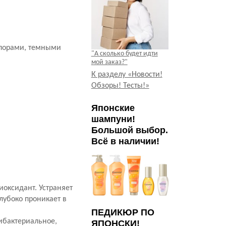
 порами, темными
"А сколько будет идти
мой заказ?"
К разделу «Новости!
Обзоры! Тесты!»
Японские
шампуни!
Большой выбор.
Всё в наличии!
иоксидант. Устраняет
лубоко проникает в
ПЕДИКЮР ПО
ибактериальное,
ЯПОНСКИ!