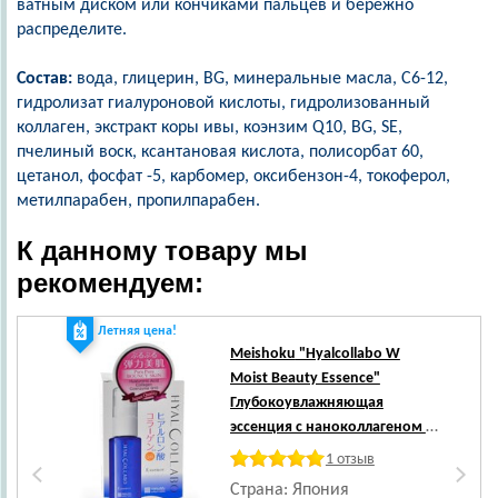
ватным диском или кончиками пальцев и бережно
распределите.
Состав:
вода, глицерин, BG, минеральные масла, С6-12,
гидролизат гиалуроновой кислоты, гидролизованный
коллаген, экстракт коры ивы, коэнзим Q10, BG, SE,
пчелиный воск, ксантановая кислота, полисорбат 60,
цетанол, фосфат -5, карбомер, оксибензон-4, токоферол,
метилпарабен, пропилпарабен.
К данному товару мы
рекомендуем:
Летняя цена!
Ле
Meishoku
"Hyalcollabo W
Moist Beauty Essence"
Глубокоувлажняющая
эссенция с наноколлагеном и
наногиалуроновой кислотой,
1 отзыв
30 мл.
Страна: Япония