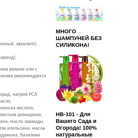
МНОГО
ШАМПУНЕЙ БЕЗ
онный, эвкалипт).
СИЛИКОНА!
маринд).
ика руками или с
тоника рекомендуется
лорид, натрий PCA
масло,
имонная кислота,
HB-101 - Для
 листьев розмарина,
Вашего Сада и
мона, масло лаванды,
Огорода! 100%
ток апельсина, масла
натуральные
ардамона, базилика