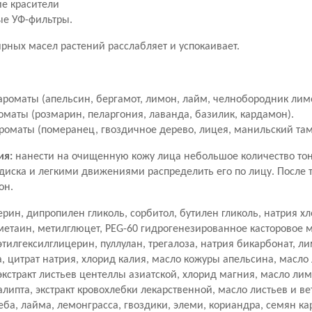
ие красители
ые УФ-фильтры.
рных масел растений расслабляет и успокаивает.
ароматы (апельсин, бергамот, лимон, лайм, челнобородник лим
оматы (розмарин, пеларгония, лаванда, базилик, кардамон).
роматы (померанец, гвоздичное дерево, лицея, манильский та
ия:
нанести на очищенную кожу лица небольшое количество тон
диска и легкими движениями распределить его по лицу. После 
он.
ерин, дипропилен гликоль, сорбитол, бутилен гликоль, натрия х
 метаин, метилглюцет, PEG-60 гидрогенезированное касторовое 
этилгексилглицерин, пуллулан, трегалоза, натрия бикарбонат, л
, цитрат натрия, хлорид калия, масло кожуры апельсина, масло
экстракт листьев центеллы азиатской, хлорид магния, масло ли
алипта, экстракт кровохлебки лекарственной, масло листьев и ве
еба, лайма, лемонграсса, гвоздики, элеми, кориандра, семян к