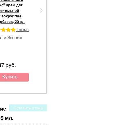
нс" Крем для
баланс"
баланс"
твительной
Солнцезащитная
Солнцезащитная
 вокруг глаз,
база под макияж
база под макияж для
обавок, 20 гр.
для чувствительной
чувствительной
кожи лица, без
кожи лица без
1 отзыв
добавок, SPF
добавок, SPF
на: Япония
49PA+++. 40 г.
49PA+++ , 40 гр.
1 отзыв
Страна: Япония
Страна: Япония
37
руб.
2 237
руб.
2 237
руб.
Оставить отзыв
ние
5 мл.