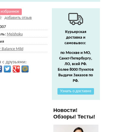
 избранное
добавить отзыв
007
Курьерская
ль:
Meishoku
доставка и
ия
самовывоз:
r Balance Mild
по Москве и МО,
Санкт-Петербургу,
 с друзьями:
ЛО, всей РФ.
Более 8000 Пунктов
Выдачи Заказов по
РФ.
Узнать о доставке
Новости!
Обзоры! Тесты!