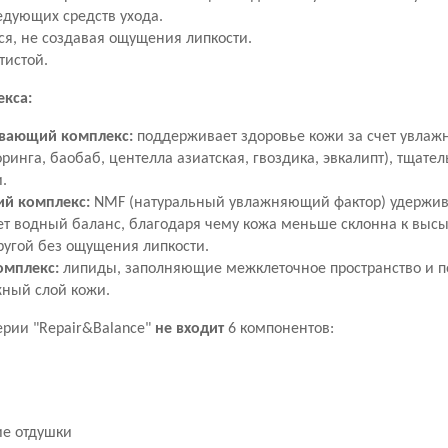
едующих средств ухода.
ся, не создавая ощущения липкости.
тистой.
екса:
ивающий комплекс:
поддерживает здоровье кожи за счет увлаж
ринга, баобаб, центелла азиатская, гвоздика, эвкалипт), тщат
.
й комплекс:
NMF (натуральный увлажняющий фактор) удержива
т водный баланс, благодаря чему кожа меньше склонна к высы
ругой без ощущения липкости.
омплекс:
липиды, заполняющие межклеточное пространство и 
жный слой кожи.
серии "Repair&Balance"
не входит
6 компонентов:
ие отдушки