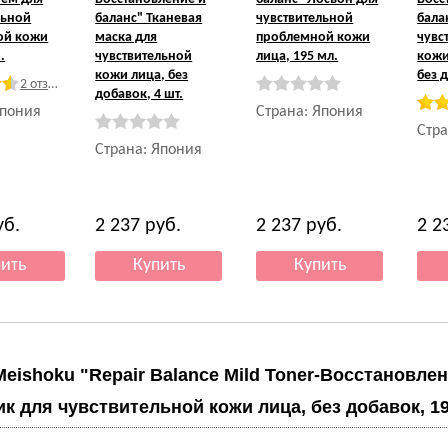
льной
баланс" Тканевая
чувствительной
бала
ой кожи
маска для
проблемной кожи
чувс
.
чувствительной
лица, 195 мл.
кожи
кожи лица, без
без д
2 отзыва
добавок, 4 шт.
Япония
Страна: Япония
Стра
Страна: Япония
уб.
2 237
руб.
2 237
руб.
2 2
Meishoku "Repair Balance Mild Toner-Восстановле
ик для чувствительной кожи лица, без добавок, 19