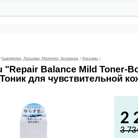
Сыворотки, Лосьоны, Молочко, Эссенции
Лосьоны
u
"Repair Balance Mild Toner-
Тоник для чувствительной кож
2 
3 73