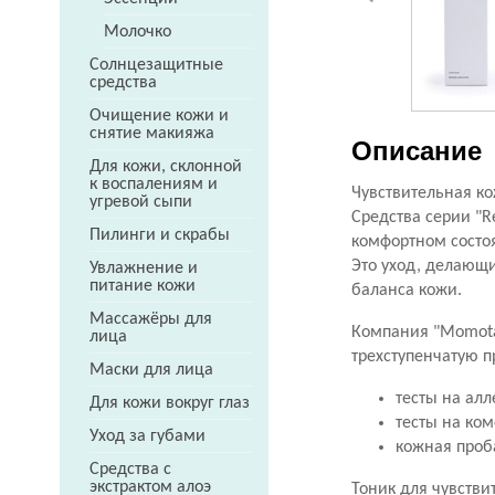
Молочко
Солнцезащитные
средства
Очищение кожи и
снятие макияжа
Описание
Для кожи, склонной
к воспалениям и
Чувствительная ко
угревой сыпи
Средства серии "R
Пилинги и скрабы
комфортном состо
Это уход, делающ
Увлажнение и
питание кожи
баланса кожи.
Массажёры для
Компания "Momotan
лица
трехступенчатую п
Маски для лица
тесты на ал
Для кожи вокруг глаз
тесты на ком
Уход за губами
кожная проба
Средства с
экстрактом алоэ
Тоник для чувстви