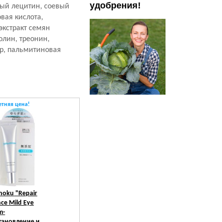
удобрения!
ный лецитин, соевый
вая кислота,
экстракт семян
олин, треонин,
р, пальмитиновая
етняя цена!
Летняя цена!
Летняя цена!
hoku
"Repair
Meishoku
"Repair
Meishoku
"Repair
nce Mild Eye
Balance Skin Care UV
Balance Skin Care UV
m-
Base -
Base-
тановление и
Восстановление и
Восстановление и