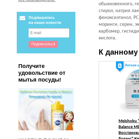
Все производители:
обыкновенного, г
стирол, натрия ла
феноксиэтанол, PC
Подпишитесь
на наши новости
моринги, серин, э
карбомер, гистид
кислота.
К данному
Получите
Летняя 
удовольствие от
мытья посуды!
Meishoku
"
Balance Mi
Восстанов
баланс" К