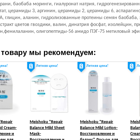
ерани, баобаба моринги, гиалуронат натрия, гидрогенезирован
ктат, церамиды 3, аргинин, церамиды 2, церамиды 6, аспарагино
A, глицин, аланин, гидролизованные протеины семян баобаба, 
кстракт цветов гвоздики, валин, динатрия фосфат, изолейцин, пр
ин,фенилаланин, олигопептиды-56 амидо ПЭГ-75 метиловый эфи
 товару мы рекомендуем:
цена!
Летняя цена!
Летняя цена!
Л
Repair
Meishoku
"Repair
Meishoku
"Repair
Meis
ld Cream-
Balance Mild Sheet
Balance Mild Lotion-
Bala
ление и
Mask-
Восстановление и
Crea
рем для
Восстановление и
баланс" Лосьон для
Восс