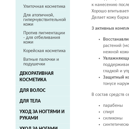
к нанесению посл
Улиточная косметика
Хорошо впитывает
Для атопичной,
Делает кожу барха
гиперчувствительной
кожи
3 активных компл
Против пигментации
- для отбеливания
Восстанавл
кожи
растений (мо
Корейская косметика
нежной кожи
Увлажняющи
Ватные палочки и
подушечки
поддерживае
гладкой и уп
ДЕКОРАТИВНАЯ
Защитный к
КОСМЕТИКА
тонусе нару
ДЛЯ ВОЛОС
В состав средств 
ДЛЯ ТЕЛА
парабены
УХОД ЗА НОГТЯМИ И
спирт
РУКАМИ
силиконы
синтетическ
УХОД ЗА НОГАМИ