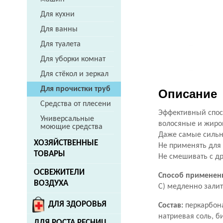
Для кухни
Для ванны
Для туалета
Для уборки комнат
Для стёкол и зеркал
Для прочистки труб
Описание
Средства от плесени
Эффективный спос
Универсальные
волосяные и жир
моющие средства
Даже самые сильн
ХОЗЯЙСТВЕННЫЕ
Не применять для
ТОВАРЫ
Не смешивать с д
ОСВЕЖИТЕЛИ
Способ применен
ВОЗДУХА
С) медленно залит
ДЛЯ ЗДОРОВЬЯ
Состав:
перкарбона
натриевая соль, б
ДЛЯ РОСТА РЕСНИЦ