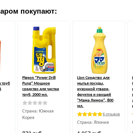
варом покупают:
Pigeon
"Power Drill
Lion
Cредство для
 труб
Pung" Мощное
мытья посуды,
й
средство для чистки
кухонной утвари,
труб, 2000 мл.
фруктов и овощей
"Мама Лимон", 800
мл.
Страна: Южная
6 отзывов
Корея
Страна: Япония