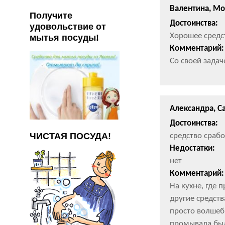
Валентина, Мо
Получите
Достоинства:
удовольствие от
Хорошее средс
мытья посуды!
Комментарий:
Со своей задач
Александра, С
Достоинства:
ЧИСТАЯ ПОСУДА!
средство срабо
Недостатки:
нет
Комментарий:
На кухне, где 
другие средств
просто волшебн
промывала было