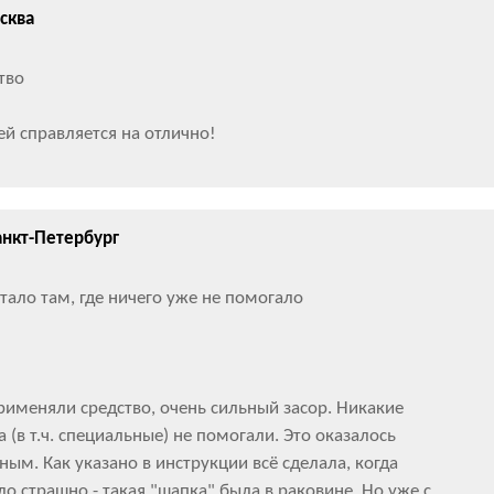
сква
тво
ей справляется на отлично!
анкт-Петербург
тало там, где ничего уже не помогало
применяли средство, очень сильный засор. Никакие
а (в т.ч. специальные) не помогали. Это оказалось
ым. Как указано в инструкции всё сделала, когда
 страшно - такая "шапка" была в раковине. Но уже с