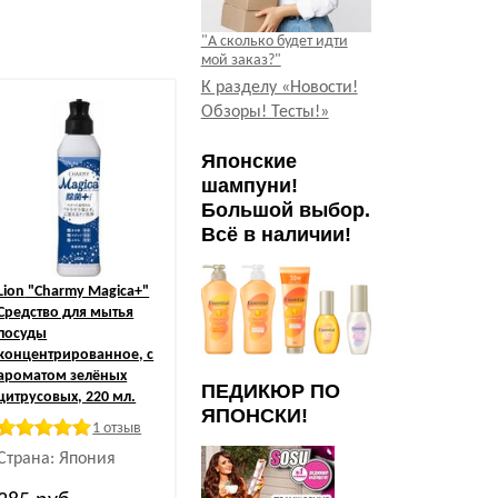
"А сколько будет идти
мой заказ?"
К разделу «Новости!
Обзоры! Тесты!»
Японские
шампуни!
Большой выбор.
Всё в наличии!
Lion
"Charmy Magica+"
Средство для мытья
посуды
концентрированное, с
ароматом зелёных
ПЕДИКЮР ПО
цитрусовых, 220 мл.
ЯПОНСКИ!
1 отзыв
Страна: Япония