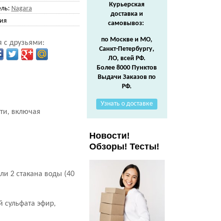
Курьерская
ль:
Nagara
доставка и
ия
самовывоз:
по Москве и МО,
 с друзьями:
Санкт-Петербургу,
ЛО, всей РФ.
Более 8000 Пунктов
Выдачи Заказов по
РФ.
Узнать о доставке
ти, включая
Новости!
Обзоры! Тесты!
или 2 стакана воды (40
 сульфата эфир,