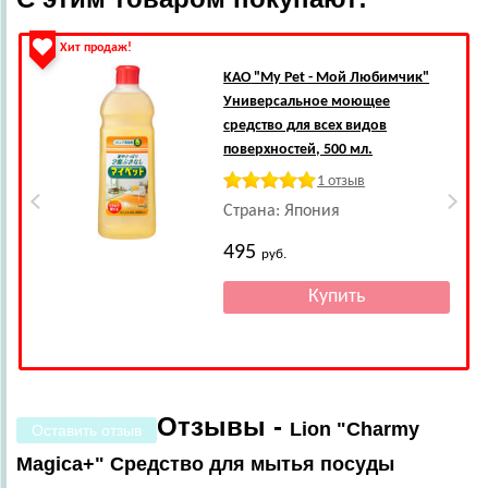
Хит продаж!
KAO
"My Pet - Мой Любимчик"
Универсальное моющее
средство для всех видов
поверхностей, 500 мл.
1 отзыв
Страна: Япония
495
руб.
Отзывы -
Lion "Charmy
Оставить отзыв
Magica+" Средство для мытья посуды