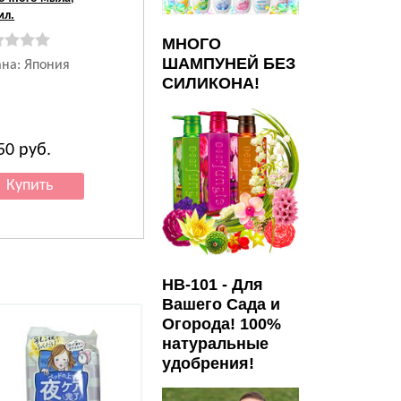
мл.
ароматом, 130 г.
МНОГО
ШАМПУНЕЙ БЕЗ
ана: Япония
Страна: Япония
СИЛИКОНА!
450
руб.
793
руб.
HB-101 - Для
Вашего Сада и
Летняя цена!
Огорода! 100%
натуральные
удобрения!