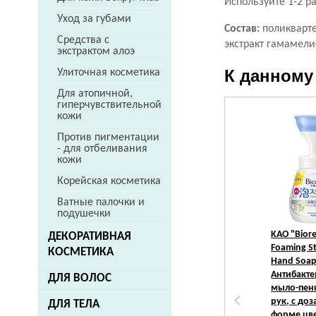
Используйте 1-2 р
Уход за губами
Состав:
поликварте
Средства с
экстракт гамамели
экстрактом алоэ
К данному
Улиточная косметика
Для атопичной,
гиперчувствительной
кожи
Против пигментации
- для отбеливания
кожи
Корейская косметика
Ватные палочки и
подушечки
KAO
"Bior
ДЕКОРАТИВНАЯ
Foaming S
КОСМЕТИКА
Hand Soap
Антибакт
ДЛЯ ВОЛОС
мыло-пен
рук, с до
ДЛЯ ТЕЛА
форме цве