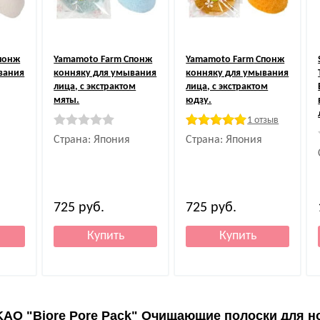
понж
Yamamoto Farm
Спонж
Yamamoto Farm
Спонж
вания
конняку для умывания
конняку для умывания
лица, с экстрактом
лица, с экстрактом
мяты.
юдзу.
1 отзыв
Страна: Япония
Страна: Япония
725
руб.
725
руб.
KAO "Biore Pore Pack" Очищающие полоски для н