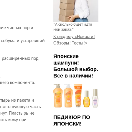
"А сколько будет идти
ие чистых пор и
мой заказ?"
К разделу «Новости!
 себума и устаревший
Обзоры! Тесты!»
Японские
ю расширенных пор,
шампуни!
Большой выбор.
Всё в наличии!
.
щего компонента.
тырь из пакета и
ответствующую часть
нут. Пластырь не
ПЕДИКЮР ПО
дить кожу при
ЯПОНСКИ!