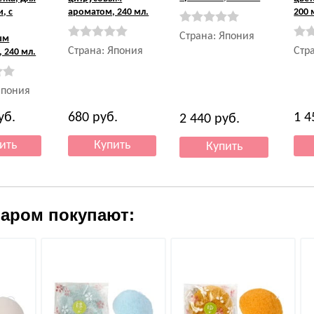
, с
ароматом, 240 мл.
200 
Страна: Япония
ым
Страна: Япония
Стр
 240 мл.
Япония
уб.
680
руб.
1 
2 440
руб.
варом покупают: