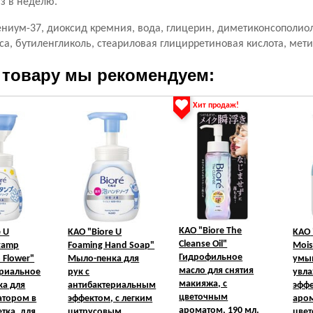
аз в неделю.
ниум-37, диоксид кремния, вода, глицерин, диметиконсополиол,
са, бутиленгликоль, стеариловая глицирретиновая кислота, мет
 товару мы рекомендуем:
Хит продаж!
KAO
"Biore The
e U
KAO
"Biore U
KAO
Cleanse Oil"
tamp
Foaming Hand Soap"
Mois
Гидрофильное
 Flower"
Мыло-пенка для
умы
масло для снятия
ериальное
рук с
увл
макияжа, с
ка для
антибактериальным
эффе
цветочным
затором в
эффектом, с легким
аро
ароматом, 190 мл.
тка, для
цитрусовым
цвет