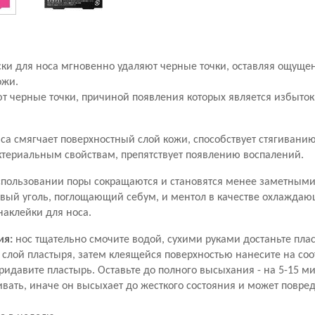
и для носа мгновенно удаляют черные точки, оставляя ощущен
ожи.
т черные точки, причиной появления которых является избыток
са смягчает поверхностный слой кожи, способствует стягивани
ктериальным свойствам, препятствует появлению воспалений.
спользовании поры сокращаются и становятся менее заметными
вый уголь, поглощающий себум, и ментол в качестве охлаждаю
наклейки для носа.
ия:
нос тщательно смочите водой, сухими руками достаньте плас
слой пластыря, затем клеящейся поверхностью нанесите на со
ридавите пластырь. Оставьте до полного высыхания - на 5-15 ми
вать, иначе он высыхает до жесткого состояния и может повре