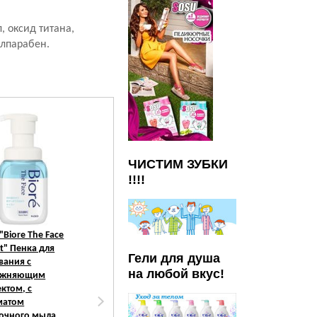
 оксид титана,
илпарабен.
ЧИСТИМ ЗУБКИ
!!!!
"Biore The Face
KAO
"Biore Skin Care
t" Пенка для
Moisture" Пенка
Гели для душа
вания с
для умывания
на любой вкус!
ажняющим
"Увлажнение и
ктом, c
гладкость", c
матом
нежным
очного мыла,
цветочным