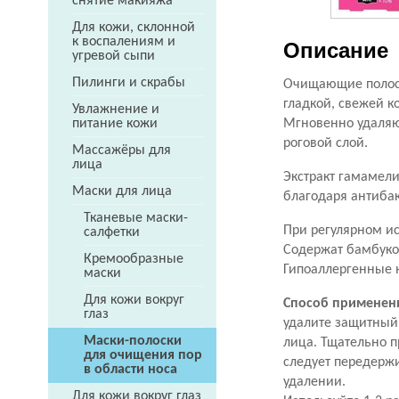
снятие макияжа
Для кожи, склонной
к воспалениям и
Описание
угревой сыпи
Пилинги и скрабы
Очищающие полоск
гладкой, свежей к
Увлажнение и
Мгновенно удаляю
питание кожи
роговой слой.
Массажёры для
лица
Экстракт гамамели
Маски для лица
благодаря антиба
Тканевые маски-
При регулярном и
салфетки
Содержат бамбуко
Кремообразные
Гипоаллергенные 
маски
Для кожи вокруг
Способ применен
глаз
удалите защитный 
Маски-полоски
лица. Тщательно п
для очищения пор
следует передержи
в области носа
удалении.
Для кожи вокруг глаз