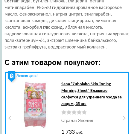
Состав:
вода, бутиленгликоль, глицерин, бетаин,
метилпарабен, PEG-60 гидрогенезированное касторовое
масло, феноксиэтанол, натрия цитрат, этилпарабен,
ксантановая камедь, дикалия глицирризат, лимонная
кислота, аскорбил глюкозид, яблочная кислота,
гидролизованная гиалуроновая кислота, натрия гиалуронат,
поликватерниум-61, экстракт шлемника байкальского,
экстракт грейпфрута, водорастворимый коллаген.
С этим товаром покупают:
Летняя цена!
Sana
"Zubolabo Skin Toning
Morning Sheet" Влажные
салфетки для утреннего ухода за
лицом, 35 шт.
Страна: Япония
1 733
руб.