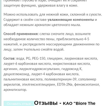
Проникает глубоко в поры, очищает их и сохраняет
защитную функцию, удерживая влагу в коже.
Можно использовать для нежной кожи, склонной к сухости.
Содержит в своём составе
увлажняющие компоненты
и
обладает нежным ароматом цветочного мыла.
Способ применения:
слегка смочите лицо, возьмите
необходимое количество пены, приблизительно 4-5
нажатий, и распределите массирующими движениями по
лицу, затем тчательно смойте водой.
Состав:
вода, PG, PEG-150, глицерин, лауриновая кислота,
лаурет-6 карбоновая кислота, миристиновая кислота,
аргинин, лаурилгидроксисультаин, гидроксид K,
децилглюкозид, лаурет-4 карбоновая кислота,
пальмитиновая кислота, поликватерниум-39, сополимер
акрилатов, этилгексилглицерин, EDTA-2Na, феноксиэтанол,
ароматизатор.
Отзывы -
KAO "Biore The
Оставить отзыв