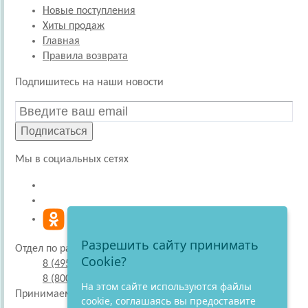
Новые поступления
Хиты продаж
Главная
Правила возврата
Подпишитесь на наши новости
Подписаться
Мы в социальных сетях
Разрешить сайту принимать
Отдел по работе с покупателями
Cookie?
8 (495) 220-51-30
8 (800) 707-27-19
На этом сайте используются файлы
Принимаем к оплате
cookie, соглашаясь вы предоставите