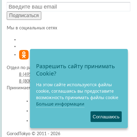
Подписаться
Мы в социальных сетях
Разрешить сайту принимать
Отдел по работе с покупателями
Cookie?
8 (495) 220-51-30
8 (800) 707-27-19
На этом сайте используются файлы
Принимаем к оплате
cookie, соглашаясь вы предоставите
возможность принимать файлы cookie
Больше информации
Соглашаюсь
GorodTokyo © 2011 - 2026