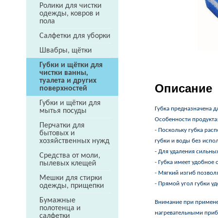
Ролики для чистки
одежды, ковров и
пола
Салфетки для уборки
Швабры, щётки
Губки и щётки для
чистки ванны,
туалета и других
Описание
поверхностей
Губки и щётки для
Губка предназначена д
мытья посуды
Особенности продукта
Перчатки для
- Поскольку губка рас
бытовых и
хозяйственных нужд
губки и воды без испо
- Для удаления сильны
Средства от моли,
- Губка имеет удобное 
пылевых клещей
- Мягкий изгиб позволя
Мешки для стирки
- Прямой угол губки уд
одежды, прищепки
Бумажные
Внимание при примене
полотенца и
нагревательными прибо
салфетки