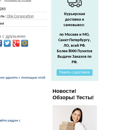
добавить отзыв
265
Курьерская
ль:
Ohe Corporation
доставка и
ия
самовывоз:
по Москве и МО,
 с друзьями:
Санкт-Петербургу,
ЛО, всей РФ.
Более 8000 Пунктов
Выдачи Заказов по
РФ.
Узнать о доставке
жно удалять с помощью этой
Новости!
Обзоры! Тесты!
яйте рядом с