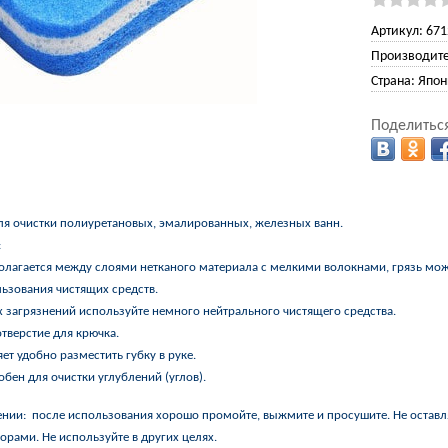
Артикул:
671
Производите
Страна:
Япон
Поделиться
ля очистки полиуретановых, эмалированных, железных ванн.
:
полагается между слоями нетканого материала с мелкими волокнами, грязь мо
льзования чистящих средств.
х загрязнений используйте немного нейтрального чистящего средства.
отверстие для крючка.
ет удобно разместить губку в руке.
обен для очистки углублений (углов).
нии: после использования хорошо промойте, выжмите и просушите. Не оставл
рами. Не используйте в других целях.