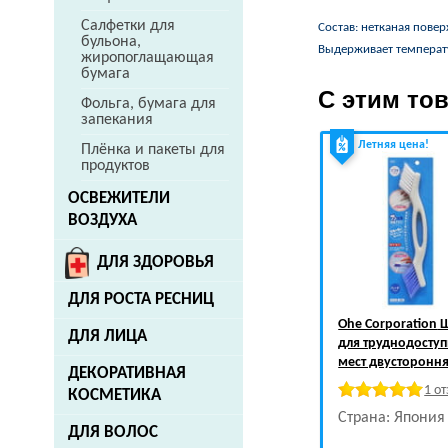
Салфетки для
Состав: нетканая повер
бульона,
Выдерживает температ
жиропоглащающая
бумага
С этим то
Фольга, бумага для
запекания
Летняя цена!
Плёнка и пакеты для
продуктов
ОСВЕЖИТЕЛИ
ВОЗДУХА
ДЛЯ ЗДОРОВЬЯ
ДЛЯ РОСТА РЕСНИЦ
Ohe Corporation
Щ
ДЛЯ ЛИЦА
для труднодосту
мест двустороння
ДЕКОРАТИВНАЯ
1 о
КОСМЕТИКА
Страна: Япония
ДЛЯ ВОЛОС