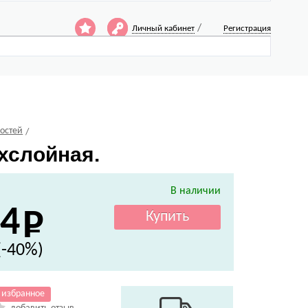
/
Личный кабинет
Регистрация
ностей
хслойная.
В наличии
4
(-40%)
 избранное