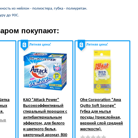
хность из нейлон - полиэстера, губка - полиуретан.
уру до 90С.
варом покупают:
Летняя цена!
Летняя цена!
етка
KAO
"Attack Power"
Ohe Corporation
"Awa
пных
Высокоэффективный
Qutto Soft Sponge"
я.
стиральный порошок с
Губка для мытья
антибактериальным
посуды (трехслойная,
тзыв
эффектом, для белого
верхний слой средней
и цветного белья,
жесткости).
цветочный аромат, 800