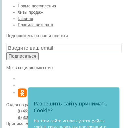
Новые поступления
Хиты продаж
Главная
Правила возврата
Подпишитесь на наши новости
Подписаться
Мы в социальных сетях
Разрешить сайту принимать
Отдел по работе с покупателями
Cookie?
8 (495) 220-51-30
8 (800) 707-27-19
На этом сайте используются файлы
Принимаем к оплате
cookie, соглашаясь вы предоставите