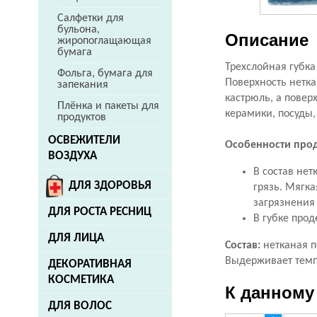
Салфетки для
бульона,
Описание
жиропоглащающая
бумага
Трехслойная губка
Фольга, бумага для
Поверхность нетка
запекания
кастрюль, а повер
Плёнка и пакеты для
керамики, посуды,
продуктов
ОСВЕЖИТЕЛИ
Особенности прод
ВОЗДУХА
В состав не
ДЛЯ ЗДОРОВЬЯ
грязь. Мягк
загрязнения 
ДЛЯ РОСТА РЕСНИЦ
В губке прод
ДЛЯ ЛИЦА
Состав:
нетканая п
Выдерживает темпе
ДЕКОРАТИВНАЯ
КОСМЕТИКА
К данному
ДЛЯ ВОЛОС