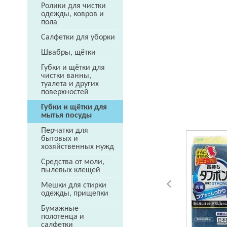
Ролики для чистки
одежды, ковров и
пола
Салфетки для уборки
Швабры, щётки
Губки и щётки для
чистки ванны,
туалета и других
поверхностей
Губки и щётки для
мытья посуды
Перчатки для
бытовых и
хозяйственных нужд
Средства от моли,
пылевых клещей
Мешки для стирки
одежды, прищепки
Бумажные
полотенца и
салфетки