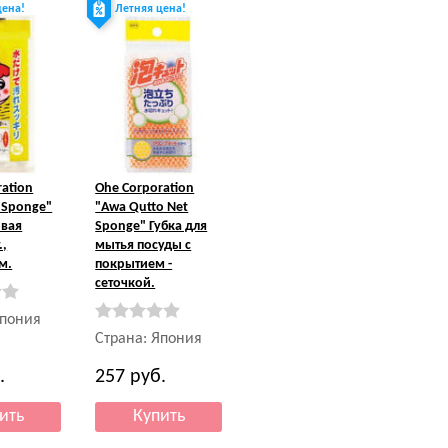
цена!
Летняя цена!
ration
Ohe Corporation
 Sponge"
"Awa Qutto Net
вая
Sponge" Губка для
.,
мытья посуды с
см.
покрытием -
сеточкой.
Япония
Страна: Япония
.
257
руб.