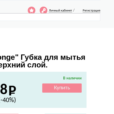
/
Личный кабинет
Регистрация
onge" Губка для мытья
ерхний слой.
В наличии
8
(-40%)