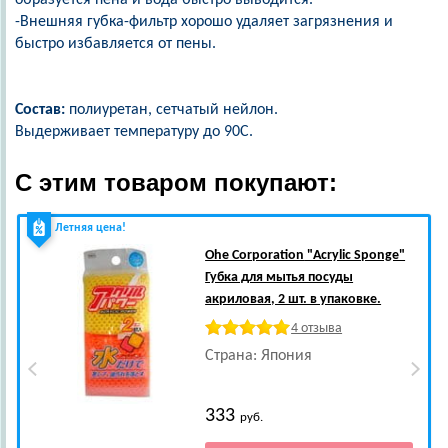
образуется пена и вода быстро выводится.
-Внешняя губка-фильтр хорошо удаляет загрязнения и
быстро избавляется от пены.
Состав:
полиуретан, сетчатый нейлон.
Выдерживает температуру до 90С.
С этим товаром покупают:
Летняя цена!
Ohe Corporation
"Acrylic Sponge"
Губка для мытья посуды
акриловая, 2 шт. в упаковке.
4 отзыва
Страна: Япония
333
руб.