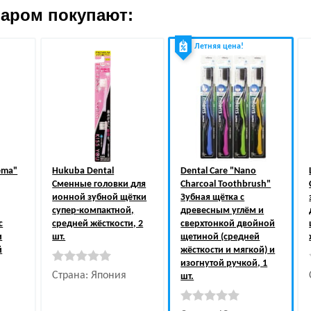
варом покупают:
Летняя цена!
ema"
Hukuba Dental
Dental Care
"Nano
Сменные головки для
Charcoal Toothbrush"
ионной зубной щётки
Зубная щётка c
супер-компактной,
древесным углём и
с
средней жёсткости, 2
сверхтонкой двойной
и
шт.
щетиной (средней
й
жёсткости и мягкой) и
изогнутой ручкой, 1
Страна: Япония
шт.