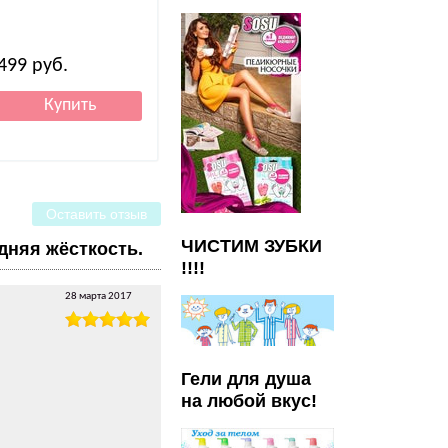
499
руб.
410
руб.
217
руб.
Оставить отзыв
ЧИСТИМ ЗУБКИ
дняя жёсткость.
!!!!
28 марта 2017
Гели для душа
на любой вкус!