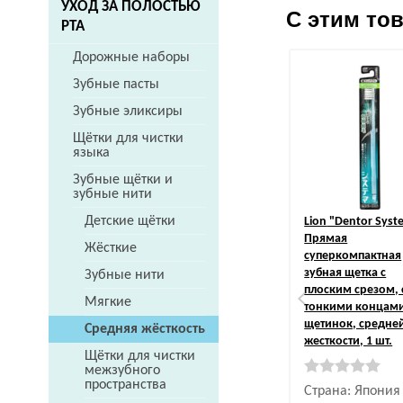
УХОД ЗА ПОЛОСТЬЮ
С этим то
РТА
Дорожные наборы
Зубные пасты
Зубные эликсиры
Щётки для чистки
языка
Зубные щётки и
зубные нити
Детские щётки
Lion
"Dentor Syst
Прямая
Жёсткие
суперкомпактная
зубная щетка с
Зубные нити
плоским срезом, 
Мягкие
тонкими концам
щетинок, средне
Средняя жёсткость
жесткости, 1 шт.
Щётки для чистки
межзубного
пространства
Страна: Япония