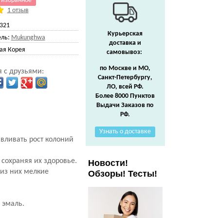
 избранное
1 отзыв
321
Курьерская
ль:
Mukunghwa
доставка и
я Корея
самовывоз:
по Москве и МО,
 с друзьями:
Санкт-Петербургу,
ЛО, всей РФ.
Более 8000 Пунктов
Выдачи Заказов по
РФ.
Узнать о доставке
авливать рост колоний
сохраняя их здоровье.
Новости!
 из них мелкие
Обзоры! Тесты!
 эмаль.