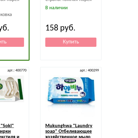
В наличии
ковка
уб.
158
руб.
арт.: 400770
арт.: 400299
"Soki"
Mukunghwa
"Laundry
тирки
soap" Отбеливающее
екстиля и
хозяйственное мыло