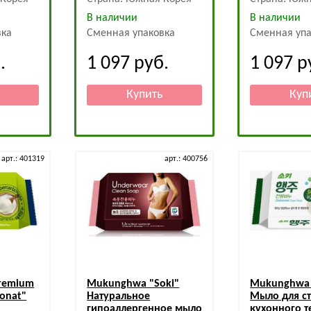
В наличии
В наличии
вка
Сменная упаковка
Сменная упа
.
1 097
руб.
1 097
р
арт.: 401319
арт.: 400756
remium
Mukunghwa
"Soki"
Mukunghwa
onat"
Натуральное
Мыло для с
гипоаллергенное мыло
кухонного т