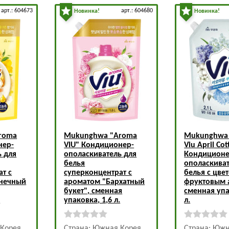
арт.: 604673
арт.: 604680
Новинка!
Новинка!
roma
Mukunghwa
"Aroma
Mukunghwa
нер-
VIU" Кондиционер-
Viu April Co
ь для
ополаскиватель для
Кондиционе
белья
ополаскиват
т с
суперконцентрат с
белья с цве
лнечный
ароматом "Бархатный
фруктовым 
букет", сменная
сменная упа
.
упаковка, 1,6 л.
л.
 Корея
Страна: Южная Корея
Страна: Южн