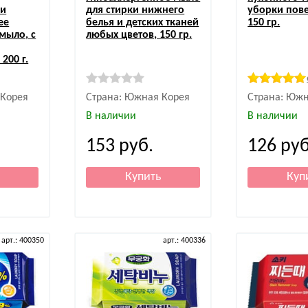
 и
для стирки нижнего
уборки пове
ее
белья и детских тканей
150 гр.
мыло, с
любых цветов, 150 гр.
200 г.
 Корея
Страна: Южная Корея
Страна: Южн
В наличии
В наличии
153
руб.
126
руб
арт.: 400350
арт.: 400336