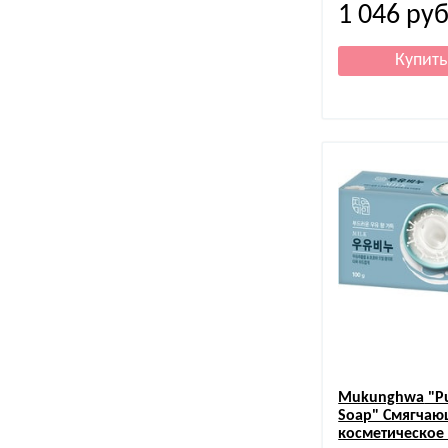
1 046
руб
Mukunghwa
"Pu
Soap" Смягчаю
косметическое