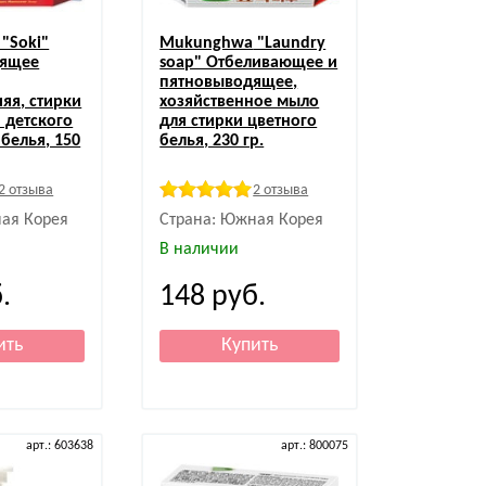
"Soki"
Mukunghwa
"Laundry
дящее
soap" Отбеливающее и
пятновыводящее,
яя, стирки
хозяйственное мыло
 детского
для стирки цветного
 белья, 150
белья, 230 гр.
2 отзыва
2 отзыва
ая Корея
Страна: Южная Корея
В наличии
.
148
руб.
арт.: 603638
арт.: 800075