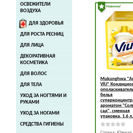
ОСВЕЖИТЕЛИ
Новинка!
ВОЗДУХА
ДЛЯ ЗДОРОВЬЯ
ДЛЯ РОСТА РЕСНИЦ
ДЛЯ ЛИЦА
ДЕКОРАТИВНАЯ
КОСМЕТИКА
ДЛЯ ВОЛОС
Mukunghwa
"A
VIU" Кондицио
ДЛЯ ТЕЛА
ополаскивател
белья
УХОД ЗА НОГТЯМИ И
суперконцентра
РУКАМИ
ароматом "Со
сад", сменная
УХОД ЗА НОГАМИ
упаковка, 1,6 л
СРЕДСТВА ГИГИЕНЫ
Страна: Южная