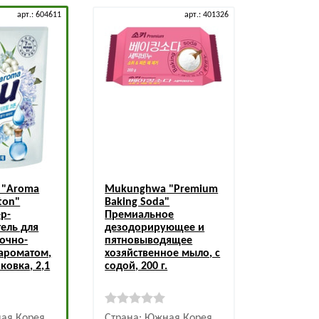
арт.: 604611
арт.: 401326
"Aroma
Mukunghwa
"Premium
tton"
Baking Soda"
р-
Премиальное
ель для
дезодорирующее и
точно-
пятновыводящее
ароматом,
хозяйственное мыло, с
ковка, 2,1
содой, 200 г.
ая Корея
Страна: Южная Корея