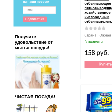
на наши новости
отбеливающее
пятновыводящ
хозяйственное 
кислородным
отбеливателем, 
Страна: Южная
Получите
удовольствие от
В наличии
мытья посуды!
158
руб.
ЧИСТАЯ ПОСУДА!