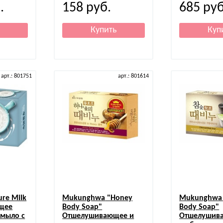
.
158
руб.
685
руб
арт.: 801751
арт.: 801614
re Milk
Mukunghwa
"Honey
Mukunghwa
щее
Body Soap"
Body Soap"
 мыло с
Отшелушивающее и
Отшелушив