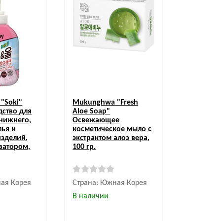
"Soki"
Mukunghwa
"Fresh
дство для
Aloe Soap"
 нижнего,
Освежающее
лья и
косметическое мыло с
изделий,
экстрактом алоэ вера,
затором,
100 гр.
ая Корея
Страна: Южная Корея
В наличии