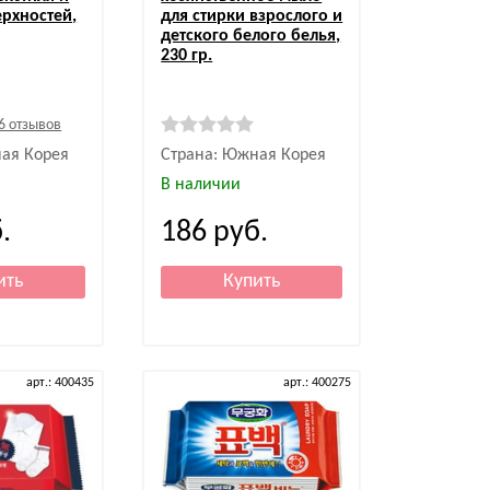
рхностей,
для стирки взрослого и
детского белого белья,
230 гр.
6 отзывов
ая Корея
Страна: Южная Корея
В наличии
.
186
руб.
арт.: 400435
арт.: 400275