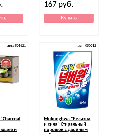
.
167
руб.
арт.: 801621
арт.: 050012
"Charcoal
Mukunghwa
"Белизна
и сила" Стиральный
ающее и
порошок с двойным