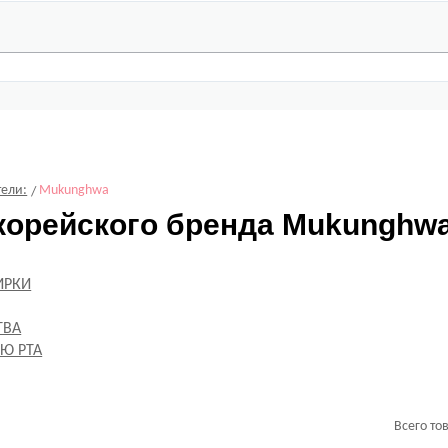
ели:
Mukunghwa
корейского бренда Mukunghw
ИРКИ
ТВА
Ю РТА
Всего то