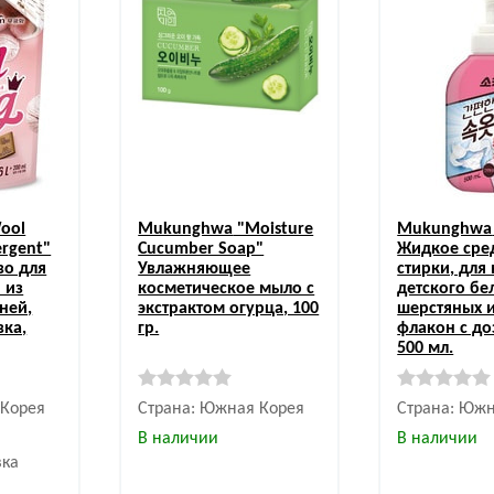
ool
Mukunghwa
"Moisture
Mukunghwa
ergent"
Cucumber Soap"
Жидкое сре
во для
Увлажняющее
стирки, для
 из
косметическое мыло с
детского бе
ней,
экстрактом огурца, 100
шерстяных 
вка,
гр.
флакон с до
500 мл.
 Корея
Страна: Южная Корея
Страна: Южн
В наличии
В наличии
вка