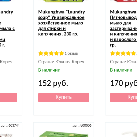
aundry
Mukunghwa
"Laundry
Mukunghwa
soap" Универсальное
Пятновыво
е
хозяйственное мыло
мыло для
 мыло с
для стирки и
застирывани
кипячения, 230 гр.
и кипячения
ми
и взрослого
 г.
гр.
1 отзыв
 Корея
Страна: Южная Корея
Страна: Южн
В наличии
В наличии
152
руб.
170
руб
арт.: 603744
арт.: 800006