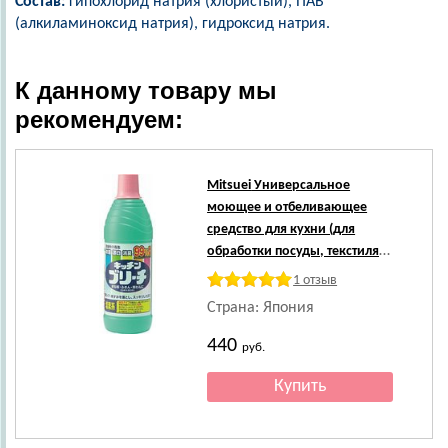
Состав:
гипохлорид натрия (хлористый), ПАВ
(алкиламиноксид натрия), гидроксид натрия.
К данному товару мы
рекомендуем:
Mitsuei
Универсальное
моющее и отбеливающее
средство для кухни (для
обработки посуды, текстиля,
поверхностей), 600 мл.
1 отзыв
Страна: Япония
440
руб.