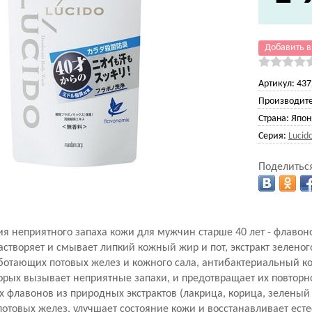
Добавить в
Артикул:
437
Производите
Страна:
Япон
Серия:
Lucid
Поделиться
я неприятного запаха кожи для мужчин старше 40 лет - флавоно
створяет и смывает липкий кожный жир и пот, экстракт зеленог
аботающих потовых желез и кожного сала, антибактериальный к
торых вызывает неприятные запахи, и предотвращает их повторн
 флавонов из природных экстрактов (лакрица, корица, зеленый
потовых желез, улучшает состояние кожи и восстанавливает ест