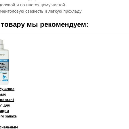
здоровой и по-настоящему чистой.
 ментоловую свежесть и легкую прохладу.
 товару мы рекомендуем:
ужское
ыло
eodorant
" для
зации
го запаха
ериальным