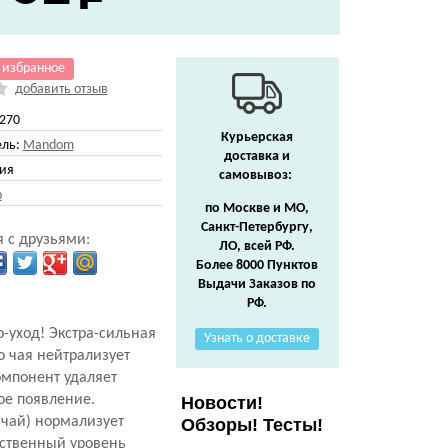
 избранное
добавить отзыв
270
Курьерская
ль:
Mandom
доставка и
ия
самовывоз:
o
по Москве и МО,
Санкт-Петербургу,
 с друзьями:
ЛО, всей РФ.
Более 8000 Пунктов
Выдачи Заказов по
РФ.
-уход! Экстра-сильная
Узнать о доставке
о чая нейтрализует
омпонент удаляет
ое появление.
Новости!
 чай) нормализует
Обзоры! Тесты!
ественный уровень