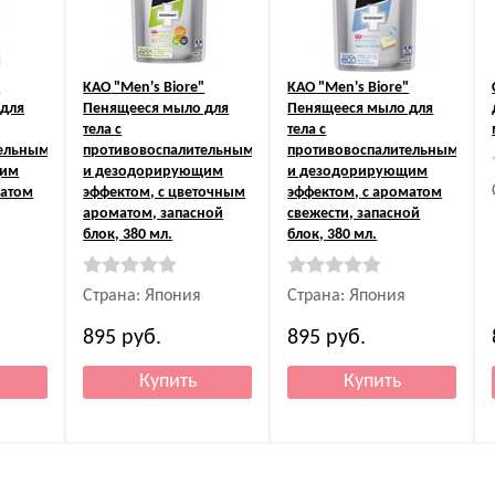
"
KAO
"Men's Biore"
KAO
"Men's Biore"
 для
Пенящееся мыло для
Пенящееся мыло для
тела с
тела с
тельным
противовоспалительным
противовоспалительным
щим
и дезодорирующим
и дезодорирующим
матом
эффектом, с цветочным
эффектом, с ароматом
ароматом, запасной
свежести, запасной
блок, 380 мл.
блок, 380 мл.
Страна: Япония
Страна: Япония
895
руб.
895
руб.