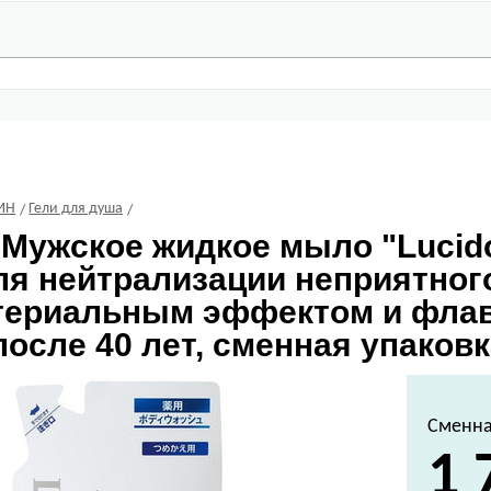
ИН
Гели для душа
Мужское жидкое мыло "Lucido
ля нейтрализации неприятного
териальным эффектом и флав
осле 40 лет, сменная упаковка
Сменна
1 