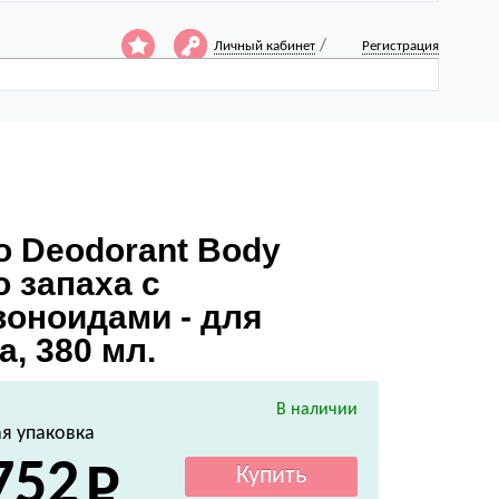
/
Личный кабинет
Регистрация
 Deodorant Body
 запаха с
оноидами - для
, 380 мл.
В наличии
я упаковка
752