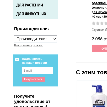
эффектом
ДЛЯ РАСТЕНИЙ
флавонои
для мужчи
ДЛЯ ЖИВОТНЫХ
40 лет, 45
Производители:
Страна: 
2 086
р
Все производители:
Подпишитесь
на наши новости
С этим то
Получите
удовольствие от
мытья посуды!