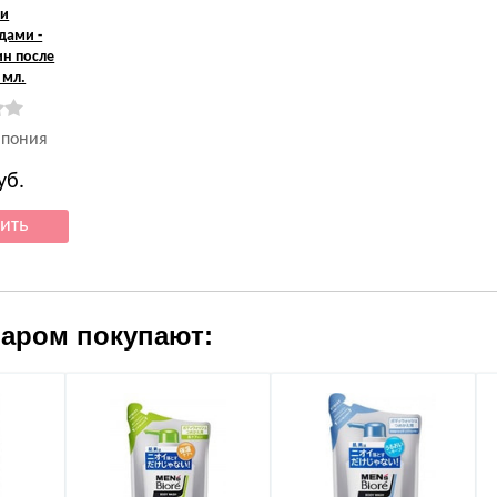
 и
дами -
н после
0 мл.
Япония
уб.
варом покупают: