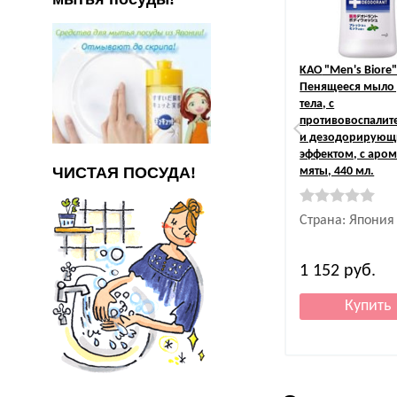
KAO
"Men's Biore
Пенящееся мыло
тела, с
противовоспали
и дезодорирую
эффектом, с аро
ЧИСТАЯ ПОСУДА!
мяты, 440 мл.
Страна: Япония
1 152
руб.