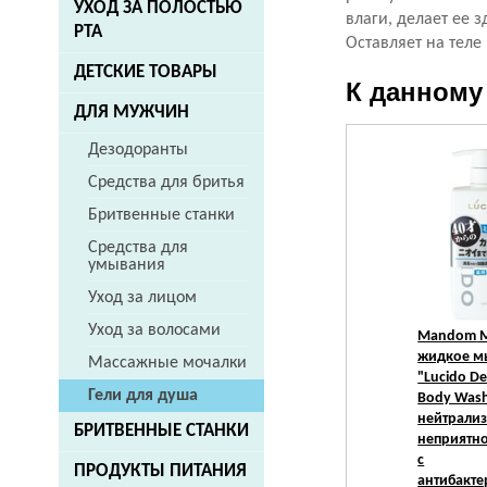
УХОД ЗА ПОЛОСТЬЮ
влаги, делает ее 
РТА
Оставляет на теле
ДЕТСКИЕ ТОВАРЫ
К данному
ДЛЯ МУЖЧИН
Дезодоранты
Средства для бритья
Бритвенные станки
Средства для
умывания
Уход за лицом
Уход за волосами
Mandom
М
жидкое м
Массажные мочалки
"Lucido D
Гели для душа
Body Wash
нейтрали
БРИТВЕННЫЕ СТАНКИ
неприятно
с
ПРОДУКТЫ ПИТАНИЯ
антибакт