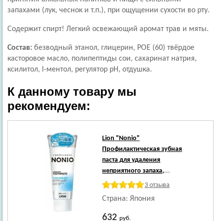
запахами (лук, чеснок и т.п.), при ощущении сухости во рту.
Содержит спирт! Легкий освежающий аромат трав и мяты.
Состав:
безводный этанол, глицерин, РОЕ (60) твёрдое
касторовое масло, полипептиды сои, сахаринат натрия,
ксилитол, l-ментол, регулятор рН, отдушка.
К данному товару мы
рекомендуем:
Lion
"Nonio"
Профилактическая зубная
паста для удаления
неприятного запаха,
отбеливания, очищения и
3 отзыва
предотвращения появления
Страна: Япония
и развития кариеса, аромат
трав и мяты, 130 г.
632
руб.