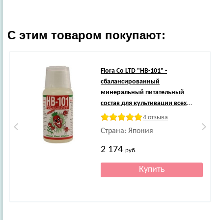
С этим товаром покупают:
Flora Co LTD
"HB-101" -
сбалансированный
минеральный питательный
состав для культивации всех
видов растений! Жидкая форма,
4 отзыва
50 мл.
Страна: Япония
2 174
руб.