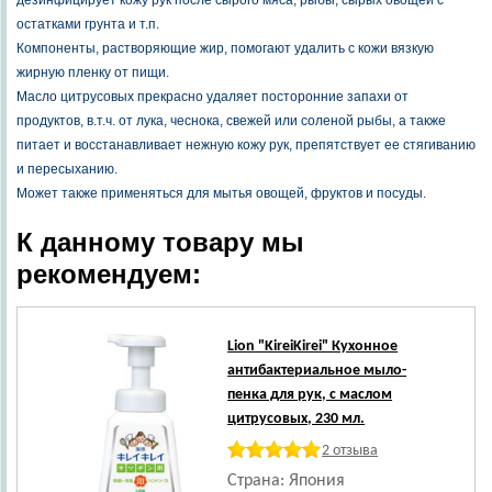
дезинфицирует кожу рук после сырого мяса, рыбы, сырых овощей с
остатками грунта и т.п.
Компоненты, растворяющие жир, помогают удалить с кожи вязкую
жирную пленку от пищи.
Масло цитрусовых прекрасно удаляет посторонние запахи от
продуктов, в.т.ч. от лука, чеснока, свежей или соленой рыбы, а также
питает и восстанавливает нежную кожу рук, препятствует ее стягиванию
и пересыханию.
Может также применяться для мытья овощей, фруктов и посуды.
К данному товару мы
рекомендуем:
Lion
"KireiKirei" Кухонное
антибактериальное мыло-
пенка для рук, с маслом
цитрусовых, 230 мл.
2 отзыва
Страна: Япония