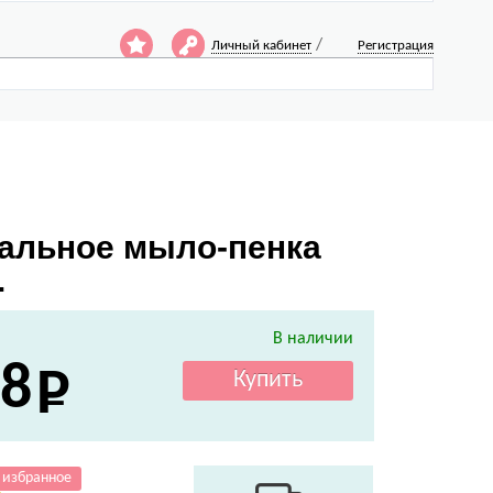
/
Личный кабинет
Регистрация
риальное мыло-пенка
.
В наличии
8
 избранное