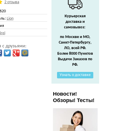
2 отзыва
620
Курьерская
ль:
Lion
доставка и
ия
самовывоз:
irei
по Москве и МО,
Санкт-Петербургу,
 с друзьями:
ЛО, всей РФ.
Более 8000 Пунктов
Выдачи Заказов по
РФ.
Узнать о доставке
Новости!
Обзоры! Тесты!