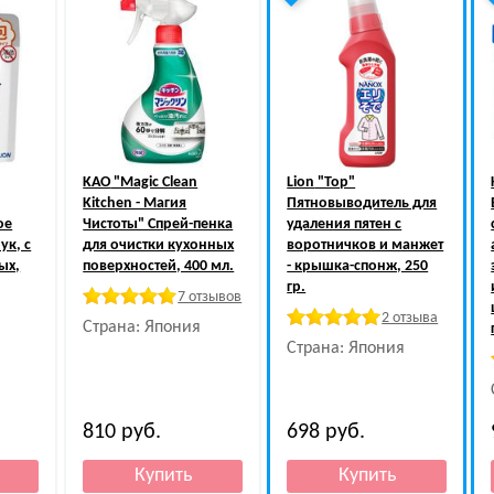
KAO
"Magiс Clean
Lion
"Top"
Kitchen - Магия
Пятновыводитель для
ое
Чистоты" Спрей-пенка
удаления пятен с
ук, с
для очистки кухонных
воротничков и манжет
ых,
поверхностей, 400 мл.
- крышка-спонж, 250
гр.
7 отзывов
2 отзыва
Страна: Япония
Страна: Япония
810
руб.
698
руб.