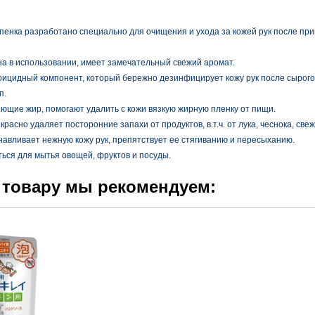
пенка разработано специально для очищения и ухода за кожей рук после пр
на в использовании, имеет замечательный свежий аромат.
ерицидный компонент, который бережно дезинфицирует кожу рук после сырог
п.
ющие жир, помогают удалить с кожи вязкую жирную пленку от пищи.
расно удаляет посторонние запахи от продуктов, в.т.ч. от лука, чеснока, све
навливает нежную кожу рук, препятствует ее стягиванию и пересыханию.
ься для мытья овощей, фруктов и посуды.
 товару мы рекомендуем: