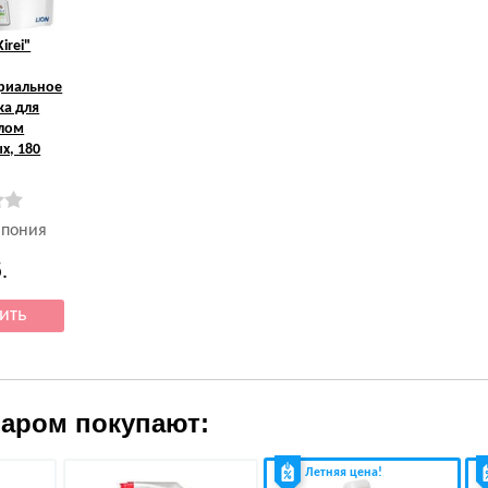
Kirei"
ериальное
ка для
слом
х, 180
Япония
.
варом покупают:
Летняя цена!