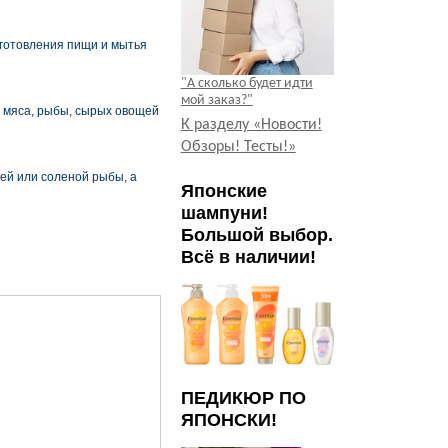
иготовления пищи и мытья
"А сколько будет идти
мой заказ?"
о мяса, рыбы, сырых овощей
К разделу «Новости!
Обзоры! Тесты!»
жей или соленой рыбы, а
Японские
шампуни!
Большой выбор.
Всё в наличии!
ПЕДИКЮР ПО
ЯПОНСКИ!