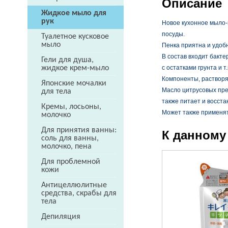
Описание
Жидкое мыло для
рук
Новое кухонное мыло-
посуды.
Туалетное кусковое
мыло
Пенка приятна и удоб
В состав входит бакт
Гели для душа,
с остатками грунта и т.
жидкое крем-мыло
Компоненты, растворя
Японские мочалки
Масло цитрусовых прек
для тела
также питает и восста
Кремы, лосьоны,
Может также применят
молочко
Для принятия ванны:
К данному
соль для ванны,
молочко, пена
Для проблемной
кожи
Антицеллюлитные
средства, скрабы для
тела
Депиляция