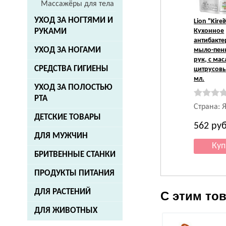
Массажёры для тела
УХОД ЗА НОГТЯМИ И
Lion
"Kirei
Кухонное
РУКАМИ
антибакт
УХОД ЗА НОГАМИ
мыло-пен
рук, с ма
СРЕДСТВА ГИГИЕНЫ
цитрусовы
мл.
УХОД ЗА ПОЛОСТЬЮ
РТА
Страна: 
ДЕТСКИЕ ТОВАРЫ
562
руб
ДЛЯ МУЖЧИН
БРИТВЕННЫЕ СТАНКИ
ПРОДУКТЫ ПИТАНИЯ
ДЛЯ РАСТЕНИЙ
С этим то
ДЛЯ ЖИВОТНЫХ