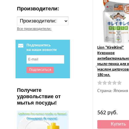
Производители:
Все производители:
Подпишитесь
Lion
"KireiKirei"
на наши новости
Кухонное
антибактериальн
мыло-пенка для р
маслом цитрусов
180 мл.
Получите
Страна: Япония
удовольствие от
мытья посуды!
562
руб.