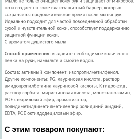
Мыло не только очищает кожу рук и защищает от микробов,
но и создает на коже влагозащитный барьер, которых
сохраняется продолжительное время после мытья рук.
Идеально подходит для частой повседневной обработки
сухой и чувствительной кожи, способствует поддержанию
защитной функции кожи.
С ароматом душистого мыла.
Способ применения:
выдавите необходимое количество
пенки на руки, намыльте и смойте водой.
Состав:
активный компонент: изопропилметилфенол.
Другие компоненты: PG, лауриновая кислота, раствор
амидопропилбетаина лауриновой кислоты, K гидроксид,
раствор сорбита, миристиновая кислота, моноэтаноламин,
POE стеариловый эфир, ароматизатор,
полидиметилдиметилметиленпир ролидиний жидкий,
EDTA, POE октилдодециловый эфир.
С этим товаром покупают: