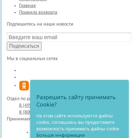
Главная
Правила возврата
Подпишитесь на наши новости
Подписаться
Мы в социальных сетях
Разрешить сайту принимать
Отдел по работе с покупателями
Cookie?
8 (495) 220-51-30
8 (800) 707-27-19
На этом сайте используются файлы
Принимаем к оплате
cookie, соглашаясь вы предоставите
возможность принимать файлы cookie
Больше информации