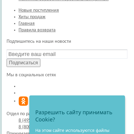
Новые поступления
Хиты продаж
Главная
Правила возврата
Подпишитесь на наши новости
Подписаться
Мы в социальных сетях
Разрешить сайту принимать
Отдел по работе с покупателями
Cookie?
8 (495) 220-51-30
8 (800) 707-27-19
На этом сайте используются файлы
Принимаем к оплате