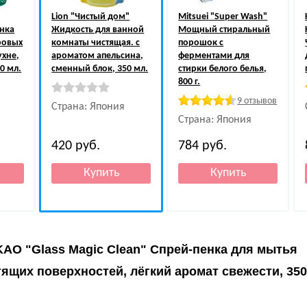
Lion
"Чистый дом"
Mitsuei
"Super Wash"
енка
Жидкость для ванной
Мощный стиральный
ровых
комнаты чистящая. с
порошок с
ухне,
ароматом апельсина,
ферментами для
0 мл.
сменный блок, 350 мл.
стирки белого белья,
800 г.
9 отзывов
Страна: Япония
Страна: Япония
420
руб.
784
руб.
KAO "Glass Magic Clean" Спрей-пенка для мытья
тящих поверхностей, лёгкий аромат свежести, 350