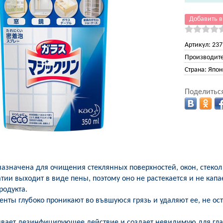
Добавить в
Артикул:
237
Производите
Страна:
Япон
Поделиться
азначена для очищения стеклянных поверхностей, окон, стекол
тии выходит в виде пены, поэтому оно не растекается и не капа
родукта.
нты глубоко проникают во въвшуюся грязь и удаляют ее, не ос
ывает дезинфицирующее действие и создает невидимую для гла