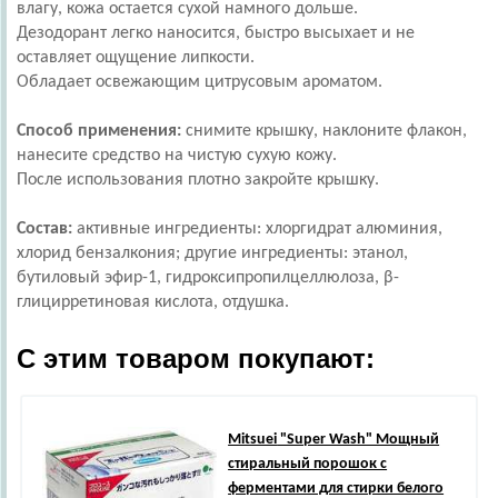
влагу, кожа остается сухой намного дольше.
Дезодорант легко наносится, быстро высыхает и не
оставляет ощущение липкости.
Обладает освежающим цитрусовым ароматом.
Способ применения:
снимите крышку, наклоните флакон,
нанесите средство на чистую сухую кожу.
После использования плотно закройте крышку.
Состав:
активные ингредиенты: хлоргидрат алюминия,
хлорид бензалкония; другие ингредиенты: этанол,
бутиловый эфир-1, гидроксипропилцеллюлоза, β-
глицирретиновая кислота, отдушка.
С этим товаром покупают:
Mitsuei
"Super Wash" Мощный
стиральный порошок с
ферментами для стирки белого