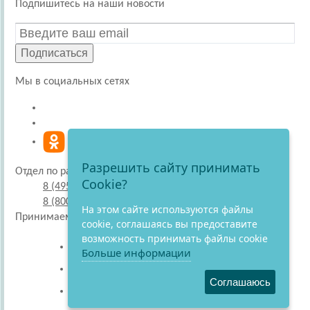
Подпишитесь на наши новости
Подписаться
Мы в социальных сетях
Разрешить сайту принимать
Отдел по работе с покупателями
Cookie?
8 (495) 220-51-30
8 (800) 707-27-19
На этом сайте используются файлы
Принимаем к оплате
cookie, соглашаясь вы предоставите
возможность принимать файлы cookie
Больше информации
Соглашаюсь