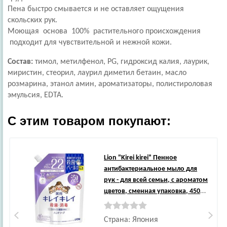
Пена быстро смывается и не оставляет ощущения
скольских рук.
Моющая основа 100% растительного происхождения
подходит для чувствительной и нежной кожи.
Состав:
тимол, метилфенол, PG, гидроксид калия, лаурик,
миристин, стеорил, лаурил диметил бетаин, масло
розмарина, этанол амин, ароматизаторы, полистироловая
эмульсия, EDTA.
С этим товаром покупают:
Lion
"Kirei kirei" Пенное
антибактериальное мыло для
рук - для всей семьи, с ароматом
цветов, сменная упаковка, 450
мл.
Страна: Япония