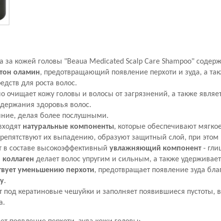
 за кожей головы "Beaua Medicated Scalp Care Shampoo" содер
тон оламин
, предотвращающий появление перхоти и зуда, а т
дств для роста волос.
 очищает кожу головы и волосы от загрязнений, а также являе
ддержания здоровья волос.
яние, делая более послушными.
 входят
натуральные компоненты
, которые обеспечивают мягко
репятствуют их выпадению, образуют защитный слой, при этом 
т в составе высокоэффективный
увлажняющий компонент
- гли
в
коллаген
делает волос упругим и сильным, а также удерживает 
твует уменьшению перхоти
, предотвращает появление зуда бла
у
.
т под кератиновые чешуйки и заполняет появившиеся пустоты,
а.