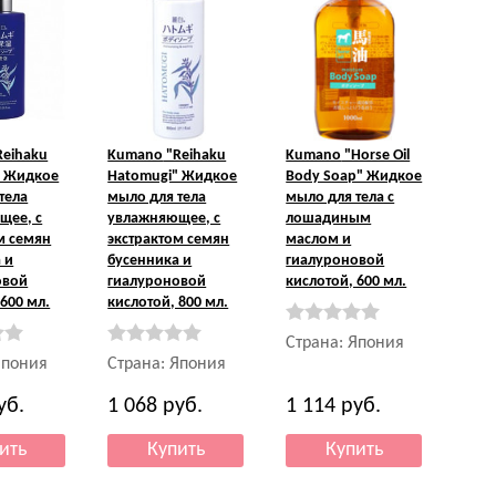
Reihaku
Kumano
"Reihaku
Kumano
"Horse Oil
" Жидкое
Hatomugi" Жидкое
Body Soap" Жидкое
тела
мыло для тела
мыло для тела с
щее, с
увлажняющее, с
лошадиным
м семян
экстрактом семян
маслом и
 и
бусенника и
гиалуроновой
овой
гиалуроновой
кислотой, 600 мл.
 600 мл.
кислотой, 800 мл.
Страна: Япония
Япония
Страна: Япония
уб.
1 068
руб.
1 114
руб.