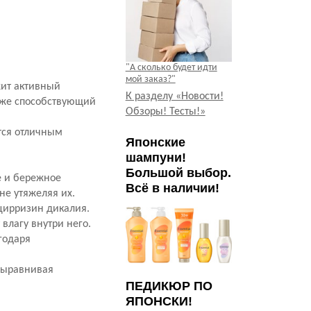
"А сколько будет идти
мой заказ?"
жит активный
К разделу «Новости!
акже способствующий
Обзоры! Тесты!»
тся отличным
Японские
шампуни!
Большой выбор.
е и бережное
Всё в наличии!
не утяжеляя их.
цирризин дикалия.
влагу внутри него.
годаря
 выравнивая
ПЕДИКЮР ПО
ЯПОНСКИ!