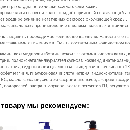
ет появление перхоти, зуда кожи головы;
ает грязь, удаляет излишки кожного сала кожи;
доровье кожи головы и волос, придаёт приятный освежающий ар
ет вредное влияние негативных факторов окружающей среды;
т максимальному проникновению в волосы полезных ингридиен
ия:
выдавить необходимое количество шампуня. Нанести его на
 массажными движениями. Смыть достаточным количеством во
амин, кокамидпропилбетаин, кокоил глютомин кислота калия, 
атрия, полиоксиэтиленлаурилэтел сульфат, кокамид диэтанолами
н натрия, гидроксиэтил целлюлоза, глицеризиновая кислота 2К, 
 фосфат магния, гиалуроновая кислота натрия, гидроксиэтилен ге
BG, масло камелии, экстаркт сверции японской, экстракт гвоздик
 водорослей, экстракт моркови, эдетат, регулятор РН, регулятор
 товару мы рекомендуем: