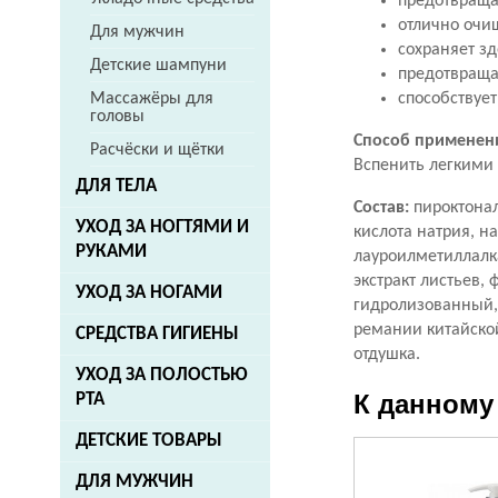
предотвраща
отлично очищ
Для мужчин
сохраняет з
Детские шампуни
предотвраща
способствуе
Массажёры для
головы
Способ применен
Расчёски и щётки
Вспенить легкими
ДЛЯ ТЕЛА
Состав:
пироктонал
УХОД ЗА НОГТЯМИ И
кислота натрия, н
РУКАМИ
лауроилметиллалка
экстракт листьев,
УХОД ЗА НОГАМИ
гидролизованный, 
ремании китайской,
СРЕДСТВА ГИГИЕНЫ
отдушка.
УХОД ЗА ПОЛОСТЬЮ
К данному
РТА
ДЕТСКИЕ ТОВАРЫ
ДЛЯ МУЖЧИН