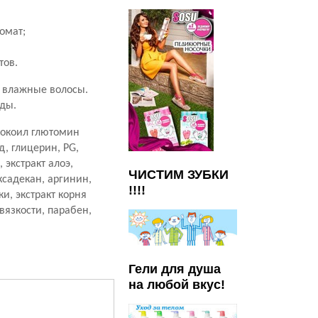
омат;
тов.
 влажные волосы.
ды.
кокоил глютомин
д, глицерин, PG,
экстракт алоэ,
ЧИСТИМ ЗУБКИ
ксадекан, аргинин,
!!!!
и, экстракт корня
 вязкости, парабен,
Гели для душа
на любой вкус!