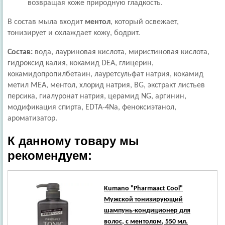
возвращая коже природную гладкость.
В состав мыла входит
ментол
, который освежает,
тонизирует и охлаждает кожу, бодрит.
Состав:
вода, лауриновая кислота, миристиновая кислота,
гидроксид калия, кокамид DEA, глицерин,
кокамидопропилбетаин, лауретсульфат натрия, кокамид
метил MEA, ментол, хлорид натрия, BG, экстракт листьев
персика, гиалуронат натрия, церамид NG, аргинин,
модификация спирта, EDTA-4Na, феноксиэтанол,
ароматизатор.
К данному товару мы
рекомендуем:
Kumano
"Pharmaact Cool"
Мужской тонизирующий
шампунь-кондиционер для
волос, с ментолом, 550 мл.