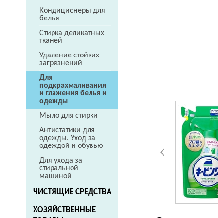
Кондиционеры для
белья
Стирка деликатных
тканей
Удаление стойких
загрязнений
Для
подкрахмаливания
и глажения белья и
одежды
Мыло для стирки
Антистатики для
одежды. Уход за
одеждой и обувью
Для ухода за
стиральной
машиной
ЧИСТЯЩИЕ СРЕДСТВА
ХОЗЯЙСТВЕННЫЕ