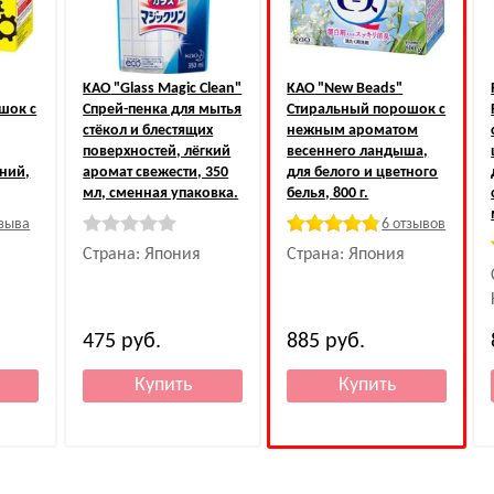
KAO
"Glass Magic Clean"
KAO
"New Beads"
шок с
Спрей-пенка для мытья
Стиральный порошок с
стёкол и блестящих
нежным ароматом
поверхностей, лёгкий
весеннего ландыша,
ний,
аромат свежести, 350
для белого и цветного
мл, сменная упаковка.
белья, 800 г.
тзыва
6 отзывов
Страна: Япония
Страна: Япония
475
руб.
885
руб.