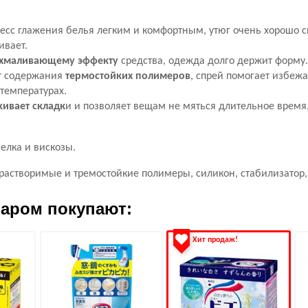
есс глажения белья легким и комфортным, утюг очень хорошо ск
ивает.
хмаливающему эффекту
средства, одежда долго держит форму
ет содержания
термостойких полимеров
, спрей помогает избежа
температурах.
живает складк
и и позволяет вещам не мяться длительное время
елка и вискозы.
растворимые и тремостойкие полимеры, силикон, стабилизатор,
варом покупают:
Хит продаж!