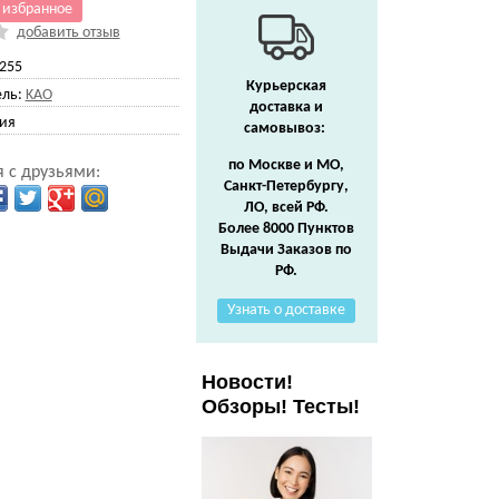
 избранное
добавить отзыв
255
Курьерская
ль:
KAO
доставка и
ия
самовывоз:
по Москве и МО,
 с друзьями:
Санкт-Петербургу,
ЛО, всей РФ.
Более 8000 Пунктов
Выдачи Заказов по
РФ.
Узнать о доставке
Новости!
Обзоры! Тесты!