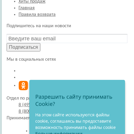
Хиты продаж
Главная
Правила возврата
Подпишитесь на наши новости
Подписаться
Мы в социальных сетях
Разрешить сайту принимать
Отдел по работе с покупателями
Cookie?
8 (495) 220-51-30
8 (800) 707-27-19
На этом сайте используются файлы
Принимаем к оплате
cookie, соглашаясь вы предоставите
возможность принимать файлы cookie
Больше информации