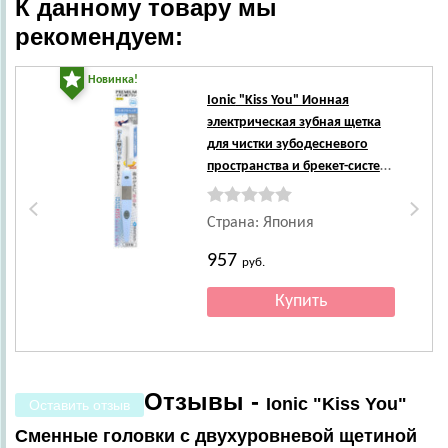
К данному товару мы
рекомендуем:
Новинка!
Но
Ionic
"Kiss You" Ионная
электрическая зубная щетка
для чистки зубодесневого
пространства и брекет-систем,
средняя жесткость, 1 шт.
Страна: Япония
957
руб.
Отзывы -
Ionic "Kiss You"
Оставить отзыв
Сменные головки с двухуровневой щетиной