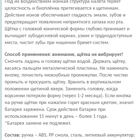
Под их воздействием ионная структура налёта теряет
целостность и биоплёнка притягивается к щетинкам.
Действие ионов обеспечивает гладкость эмали, зубов и
предотвращает появление неприятного запаха изо рта.
Щётка с головкой конической формы глубоко проникает и
вычищает зубодесневой карман, узкие и труднодоступные
места, чистит зубы при ношении брекет-систем.
Способ применения:
внимание, щётка не вибрирует!
Смочить ладонь и головку щётки водой. Держать щётку,
касаясь пальцем металлической пластины. Не нажимать
кнопку, почистить межзубные промежутки. После чистки
промыть и просушить щётку. Хранить в вертикальном
положении щетиной вверх. Заменить головку, когда
ворсинки потеряли форму (через 1-2 месяца). Если кнопка
на ручке щётки при нажатии горит красным цветом, значит
батарея заряжена. Срок действия батареи при
использовании 15 минут в день – более 1 года.
*Батарея замене не подлежит.
Состав:
ручка – ABS, PP смола, сталь, литиевый аккумулятор;