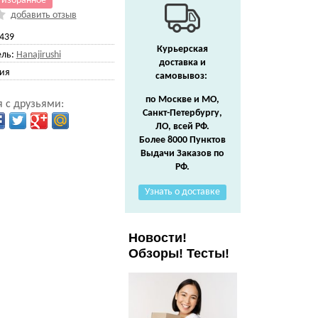
 избранное
добавить отзыв
439
Курьерская
ль:
Hanajirushi
доставка и
ия
самовывоз:
по Москве и МО,
 с друзьями:
Санкт-Петербургу,
ЛО, всей РФ.
Более 8000 Пунктов
Выдачи Заказов по
РФ.
Узнать о доставке
Новости!
Обзоры! Тесты!