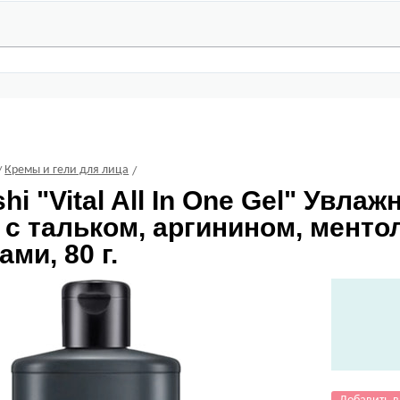
Кремы и гели для лица
shi
"Vital All In One Gel" Увл
 с тальком, аргинином, мент
ами, 80 г.