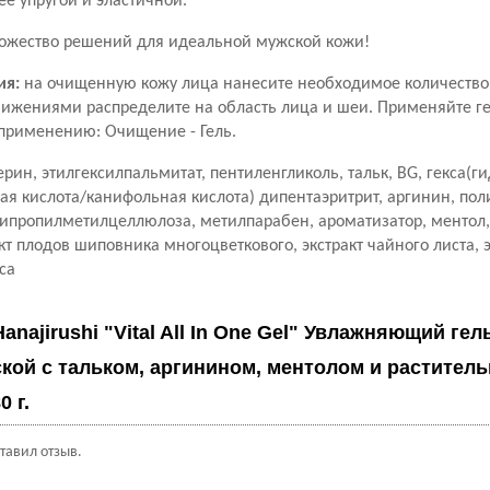
её упругой и эластичной.
ножество решений для идеальной мужской кожи!
ия:
на очищенную кожу лица нанесите необходимое количество 
жениями распределите на область лица и шеи. Применяйте ге
применению: Очищение - Гель.
ерин, этилгексилпальмитат, пентиленгликоль, тальк, BG, гекса(
ая кислота/канифольная кислота) дипентаэритрит, аргинин, пол
сипропилметилцеллюлоза, метилпарабен, ароматизатор, ментол,
кт плодов шиповника многоцветкового, экстракт чайного листа, э
са
Hanajirushi "Vital All In One Gel" Увлажняющий гел
кой с тальком, аргинином, ментолом и растител
0 г.
ставил отзыв.