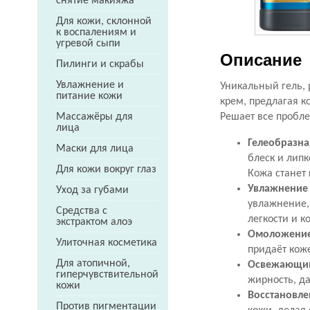
снятие макияжа
Для кожи, склонной
к воспалениям и
угревой сыпи
Описание
Пилинги и скрабы
Увлажнение и
Уникальный гель, 
питание кожи
крем, предлагая к
Решает все пробл
Массажёры для
лица
Гелеобразная
Маски для лица
блеск и липк
Для кожи вокруг глаз
Кожа станет 
Увлажнение 
Уход за губами
увлажнение,
Средства с
легкости и к
экстрактом алоэ
Омоложение 
Улиточная косметика
придаёт коже
Для атопичной,
Освежающий
гиперчувствительной
жирность, д
кожи
Восстановле
Против пигментации