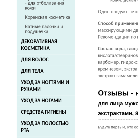
кожи, делая 
- для отбеливания
кожи
Один продукт - м
Корейская косметика
Способ применен
Ватные палочки и
массирующими дви
подушечки
Рекомендации по 
ДЕКОРАТИВНАЯ
КОСМЕТИКА
Состав:
вода, глиц
кислота/стеаринов
ДЛЯ ВОЛОС
карбомер, гидрок
кремнезем, экстра
ДЛЯ ТЕЛА
экстракт гамамели
УХОД ЗА НОГТЯМИ И
РУКАМИ
Отзывы -
УХОД ЗА НОГАМИ
для лица мужс
СРЕДСТВА ГИГИЕНЫ
экстрактами, 8
УХОД ЗА ПОЛОСТЬЮ
Будьте первым, кто о
РТА