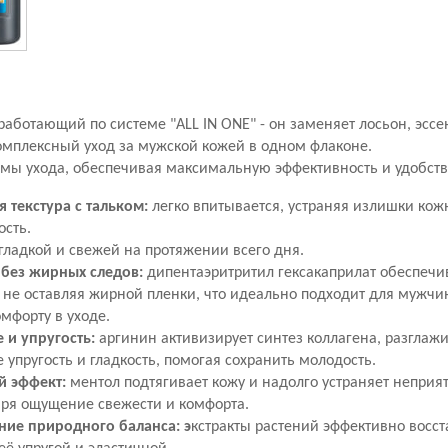
работающий по системе "ALL IN ONE" - он заменяет лосьон, эсс
омплексный уход за мужской кожей в одном флаконе.
емы ухода, обеспечивая максимальную эффективность и удобств
 текстура с тальком:
легко впитывается, устраняя излишки кож
ость.
гладкой и свежей на протяжении всего дня.
без жирных следов:
дипентаэритритил гексакаприлат обеспечив
 не оставляя жирной пленки, что идеально подходит для мужчи
омфорту в уходе.
и упругость:
аргинин активизирует синтез коллагена, разгла
 упругость и гладкость, помогая сохранить молодость.
 эффект:
ментол подтягивает кожу и надолго устраняет неприя
аря ощущение свежести и комфорта.
ние природного баланса: э
кстракты растений эффективно восс