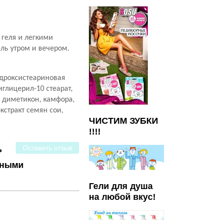
геля и легкими
ль утром и вечером.
гидроксистеариновая
иглицерил-10 стеарат,
 диметикон, камфора,
кстракт семян сои,
ЧИСТИМ ЗУБКИ
!!!!
Оставить отзыв
ь
ьными
Гели для душа
на любой вкус!