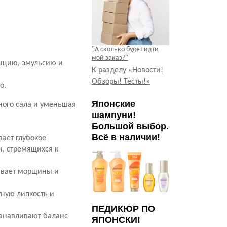
"А сколько будет идти
мой заказ?"
енцию, эмульсию и
К разделу «Новости!
Обзоры! Тесты!»
о.
Японские
ного сала и уменьшая
шампуни!
Большой выбор.
Всё в наличии!
ает глубокое
н, стремящихся к
живает морщины и
тную липкость и
ПЕДИКЮР ПО
танавливают баланс
ЯПОНСКИ!