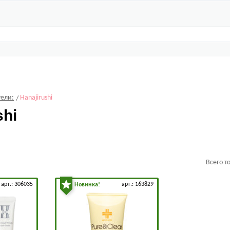
ели:
Hanajirushi
shi
Всего т
арт.: 306035
арт.: 163829
Новинка!