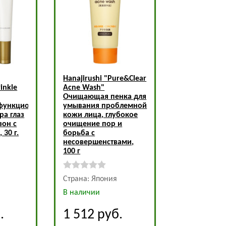
Hanajirushi
"Pure&Clear
inkle
Acne Wash"
Очищающая пенка для
ифункциональный
умывания проблемной
ра глаз
кожи лица, глубокое
зон с
очищение пор и
30 г.
борьба с
несовершенствами,
100 г
Страна: Япония
В наличии
.
1 512
руб.