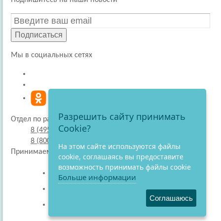
Подпишитесь на наши новости
Подписаться
Мы в социальных сетях
Разрешить сайту принимать
Отдел по работе с покупателями
Cookie?
8 (495) 220-51-30
8 (800) 707-27-19
На этом сайте используются файлы
Принимаем к оплате
cookie, соглашаясь вы предоставите
возможность принимать файлы cookie
Больше информации
Соглашаюсь